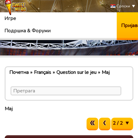
Српски
Игре
Пријав
Подршка & Форуми
Почетна
Français
Question sur le jeu
Maj
Maj
2 / 2