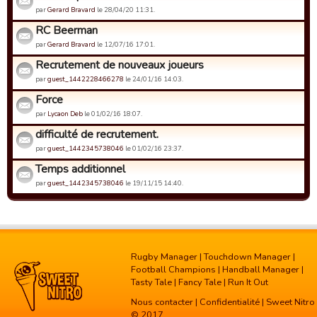
par
Gerard Bravard
le 28/04/20 11:31.
RC Beerman
par
Gerard Bravard
le 12/07/16 17:01.
Recrutement de nouveaux joueurs
par
guest_1442228466278
le 24/01/16 14:03.
Force
par
Lycaon Deb
le 01/02/16 18:07.
difficulté de recrutement.
par
guest_1442345738046
le 01/02/16 23:37.
Temps additionnel
par
guest_1442345738046
le 19/11/15 14:40.
Rugby Manager
|
Touchdown Manager
|
Football Champions
|
Handball Manager
|
Tasty Tale
|
Fancy Tale
|
Run It Out
Nous contacter
|
Confidentialité
| Sweet Nitro
© 2017