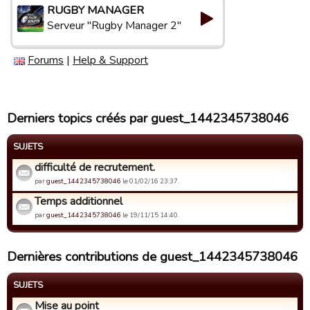
RUGBY MANAGER
Serveur "Rugby Manager 2"
Forums
|
Help & Support
Derniers topics créés par guest_1442345738046
SUJETS
difficulté de recrutement.
par
guest_1442345738046
le 01/02/16 23:37.
Temps additionnel
par
guest_1442345738046
le 19/11/15 14:40.
Dernières contributions de guest_1442345738046
SUJETS
Mise au point