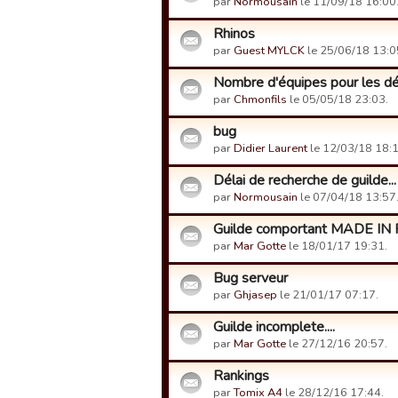
par
Normousain
le 11/09/18 16:00
Rhinos
par
Guest MYLCK
le 25/06/18 13:0
Nombre d'équipes pour les dé
par
Chmonfils
le 05/05/18 23:03.
bug
par
Didier Laurent
le 12/03/18 18:1
Délai de recherche de guilde...
par
Normousain
le 07/04/18 13:57
Guilde comportant MADE IN 
par
Mar Gotte
le 18/01/17 19:31.
Bug serveur
par
Ghjasep
le 21/01/17 07:17.
Guilde incomplete....
par
Mar Gotte
le 27/12/16 20:57.
Rankings
par
Tomix A4
le 28/12/16 17:44.