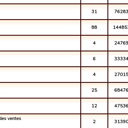
31
7628
88
14485
4
2476
.
6
3333
4
2701
.
25
6847
.
12
4753
e des ventes
2
3139