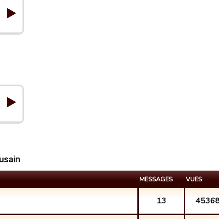
usain
MESSAGES
VUES
13
4536
.