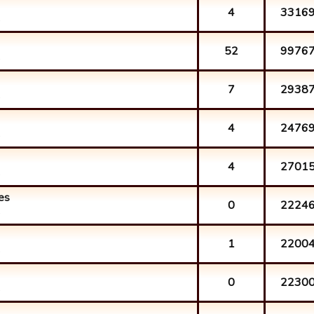
4
3316
.
52
9976
.
7
2938
.
4
2476
.
4
2701
.
res
0
2224
.
1
2200
.
0
2230
.