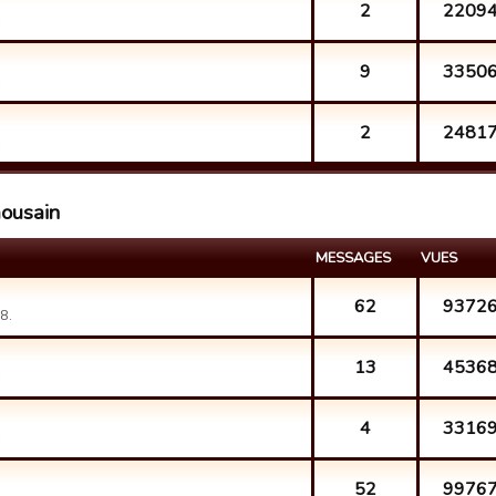
2
2209
.
9
3350
.
2
2481
.
mousain
MESSAGES
VUES
62
9372
8.
13
4536
.
4
3316
.
52
9976