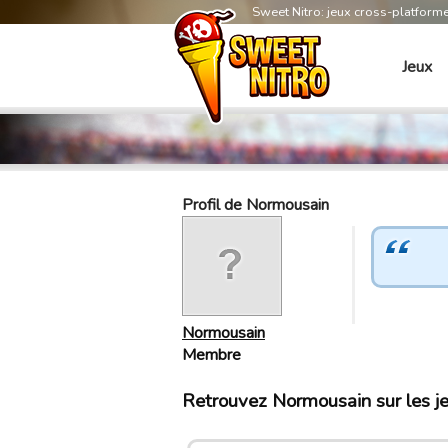
Sweet Nitro: jeux cross-platform
Jeux
Profil de Normousain
Normousain
Membre
Retrouvez Normousain sur les j