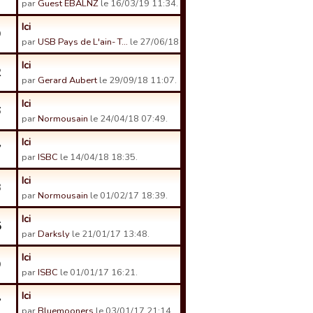
par
Guest EBALNZ
le 16/03/19 11:34.
Ici
9
par
USB Pays de L'ain- T…
le 27/06/18 19:08.
Ici
2
par
Gerard Aubert
le 29/09/18 11:07.
Ici
6
par
Normousain
le 24/04/18 07:49.
Ici
7
par
ISBC
le 14/04/18 18:35.
Ici
3
par
Normousain
le 01/02/17 18:39.
Ici
5
par
Darksly
le 21/01/17 13:48.
Ici
9
par
ISBC
le 01/01/17 16:21.
Ici
7
par
Bluemooners
le 03/01/17 21:14.