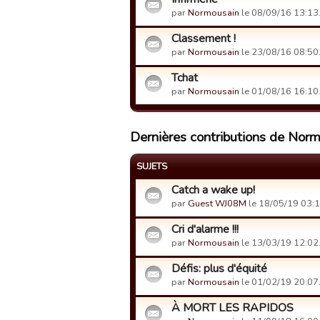
par
Normousain
le 08/09/16 13:13
Classement !
par
Normousain
le 23/08/16 08:50
Tchat
par
Normousain
le 01/08/16 16:10
Dernières contributions de Nor
SUJETS
Catch a wake up!
par
Guest WJ08M
le 18/05/19 03:1
Cri d'alarme !!!
par
Normousain
le 13/03/19 12:02
Défis: plus d'équité
par
Normousain
le 01/02/19 20:07
À MORT LES RAPIDOS