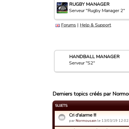
RUGBY MANAGER
Serveur "Rugby Manager 2"
Forums
|
Help & Support
HANDBALL MANAGER
Serveur "S2"
Derniers topics créés par Normo
SUJETS
Cri d'alarme !!!
par
Normousain
le 13/03/19 12:02