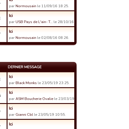
4
par
Normousain
le 11/09/16 18:25.
Ici
6
par
USB Pays de L'ain- T…
le 28/10/16 22:41.
Ici
7
par
Normousain
le 02/08/16 08:26.
DERNIER MESSAGE
Ici
6
par
Black Monks
le 23/05/19 23:25.
Ici
8
par
ASM Boucherie Ovalie
le 23/03/19 18:34.
Ici
9
par
Gianni Cbl
le 23/05/19 10:55.
Ici
7