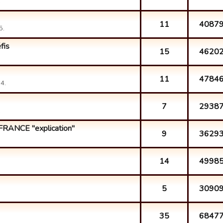
.
11
4087
5.
fis
15
4620
11
4784
4.
7
2938
.
FRANCE "explication"
9
3629
14
4998
5
3090
35
6847