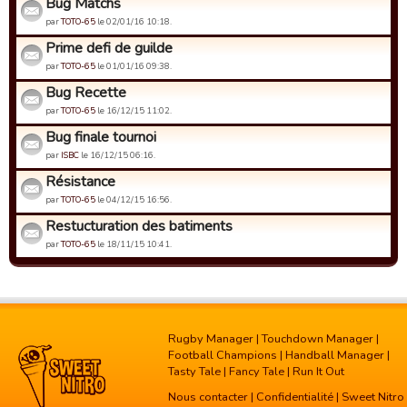
Bug Matchs
par
TOTO-65
le 02/01/16 10:18.
Prime defi de guilde
par
TOTO-65
le 01/01/16 09:38.
Bug Recette
par
TOTO-65
le 16/12/15 11:02.
Bug finale tournoi
par
ISBC
le 16/12/15 06:16.
Résistance
par
TOTO-65
le 04/12/15 16:56.
Restucturation des batiments
par
TOTO-65
le 18/11/15 10:41.
Rugby Manager
|
Touchdown Manager
|
Football Champions
|
Handball Manager
|
Tasty Tale
|
Fancy Tale
|
Run It Out
Nous contacter
|
Confidentialité
| Sweet Nitro