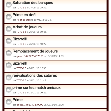
Saturation des banques
par
TOTO-65
le 07/09/16 09:31.
Prime en defi
par
Raph Lauren
le 18/06/16 09:03.
Achat de joueurs
par
TOTO-65
le 26/06/16 10:56.
Bizarre!!!
par
TOTO-65
le 26/06/16 10:27.
Remplacement de joueurs
par
guest_1442771497053
le 16/10/15 14:33.
Bizarre!!!
par
TOTO-65
le 26/01/16 15:36.
réévaluations des salaires
par
TOTO-65
le 18/01/16 11:47.
prime sur les match amicaux
par
TOTO-65
le 11/01/16 20:26.
Prime
par
guest_1451141579292
le 30/12/15 13:05.