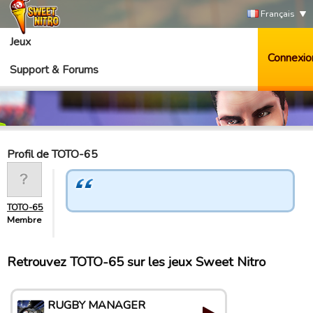
Français
Jeux
Connexio
Support & Forums
Profil de TOTO-65
TOTO-65
Membre
Retrouvez TOTO-65 sur les jeux Sweet Nitro
RUGBY MANAGER