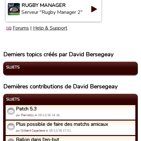
RUGBY MANAGER
Serveur "Rugby Manager 2"
Forums
|
Help & Support
Derniers topics créés par David Bersegeay
SUJETS
Dernières contributions de David Bersegeay
SUJETS
Patch 5.3
par
PierrotLL
le 19/12/16 14:16.
Plus possible de faire des matchs amicaux
par
Gilbert Capallere
le 16/12/16 17:31.
Ballon dans l'en-but