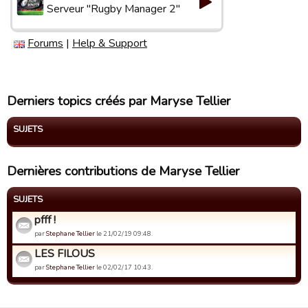
Serveur "Rugby Manager 2"
Forums
|
Help & Support
Derniers topics créés par Maryse Tellier
SUJETS
Dernières contributions de Maryse Tellier
SUJETS
pfff !
par
Stephane Tellier
le 21/02/19 09:48.
LES FILOUS
par
Stephane Tellier
le 02/02/17 10:43.