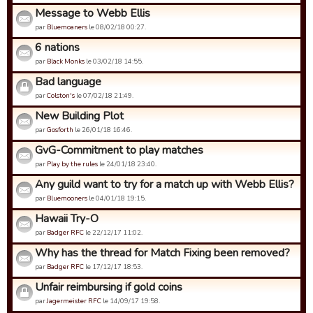
Message to Webb Ellis
par
Bluemoaners
le 08/02/18 00:27.
6 nations
par
Black Monks
le 03/02/18 14:55.
Bad language
par
Colston's
le 07/02/18 21:49.
New Building Plot
par
Gosforth
le 26/01/18 16:46.
GvG-Commitment to play matches
par
Play by the rules
le 24/01/18 23:40.
Any guild want to try for a match up with Webb Ellis?
par
Bluemooners
le 04/01/18 19:15.
Hawaii Try-O
par
Badger RFC
le 22/12/17 11:02.
Why has the thread for Match Fixing been removed?
par
Badger RFC
le 17/12/17 18:53.
Unfair reimbursing if gold coins
par
Jagermeister RFC
le 14/09/17 19:58.