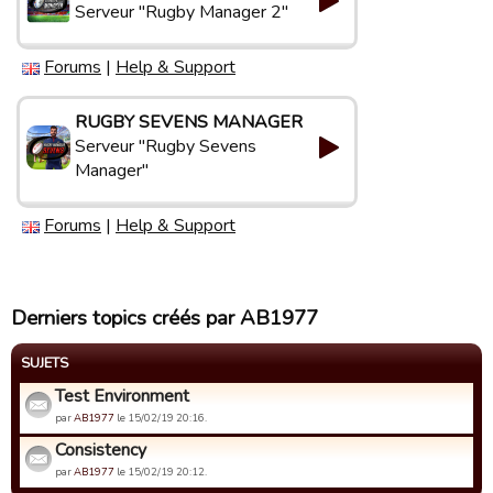
Serveur "Rugby Manager 2"
Forums
|
Help & Support
RUGBY SEVENS MANAGER
Serveur "Rugby Sevens
Manager"
Forums
|
Help & Support
Derniers topics créés par AB1977
SUJETS
Test Environment
par
AB1977
le 15/02/19 20:16.
Consistency
par
AB1977
le 15/02/19 20:12.