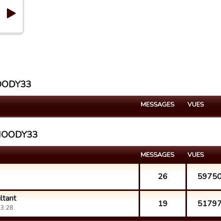
HOODY33
MESSAGES
VUES
IGHOODY33
MESSAGES
VUES
26
5975
ltant
19
5179
3:28.