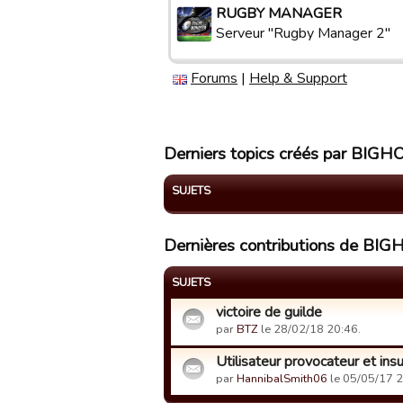
RUGBY MANAGER
Serveur "Rugby Manager 2"
Forums
|
Help & Support
Derniers topics créés par BIG
SUJETS
Dernières contributions de B
SUJETS
victoire de guilde
par
BTZ
le 28/02/18 20:46.
Utilisateur provocateur et insu
par
HannibalSmith06
le 05/05/17 2