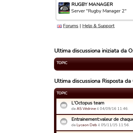
RUGBY MANAGER
Server "Rugby Manager 2"
Forums
|
Help & Support
Ultima discussiona iniziata da O
TOPIC
Ultima discussiona Risposta da 
TOPIC
L'Octopus team
da
AS Védrine
il 04/09/16 11:46.
Entrainement:valeur de chaqu
da
Lycaon Deb
il 05/11/15 11:56.