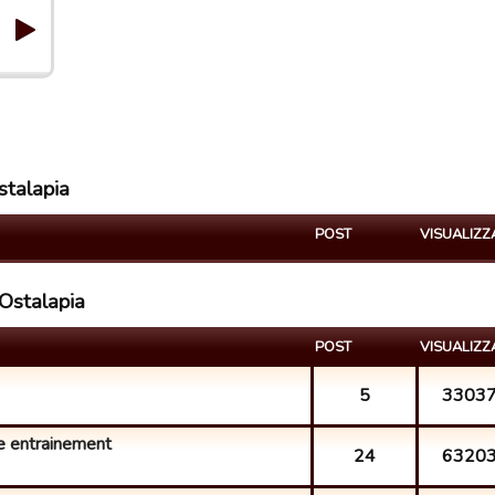
stalapia
POST
VISUALIZZ
Ostalapia
POST
VISUALIZZ
5
3303
e entrainement
24
6320