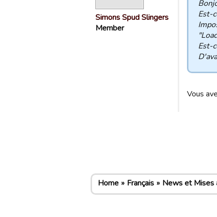
Bonjo
Est-c
Simons Spud Slingers
Impos
Member
"Loadi
Est-c
D'ava
Vous ave
Home
Français
News et Mises à