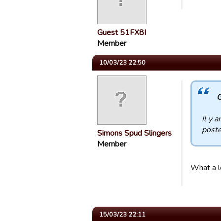
Guest 51FX8I
Member
10/03/23 22:50
G
Il y 
poste
Simons Spud Slingers
Member
What a l
15/03/23 22:11