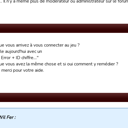
…. Il n’y a même plus de modérateur ou administrateur sur le foru
ue vous arrivez à vous connecter au jeu ?
le aujourd'hui avec un
rror + ID chiffre...."
ue vous avez la même chose et si oui comment y remédier ?
 merci pour votre aide.
il Fer :