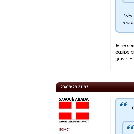
Très 
mond
Je ne co
équipe pr
grave. B
29/03/23 21:33
G
ISBC