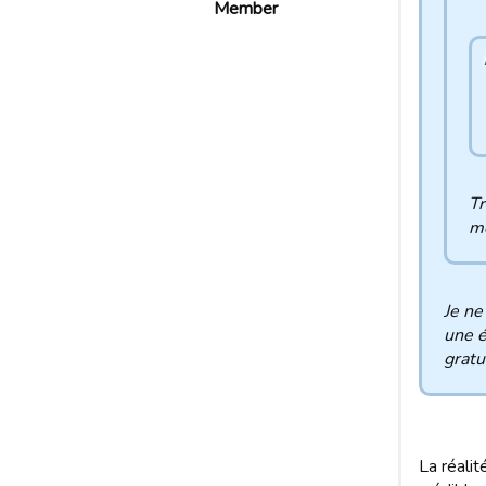
Member
Tr
m
Je ne
une é
gratu
La réalit