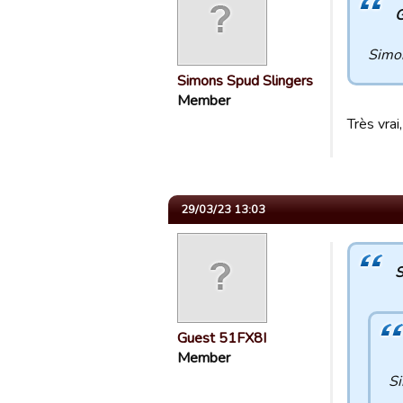
G
Simon
Simons Spud Slingers
Member
Très vra
29/03/23 13:03
S
Guest 51FX8I
Member
Si