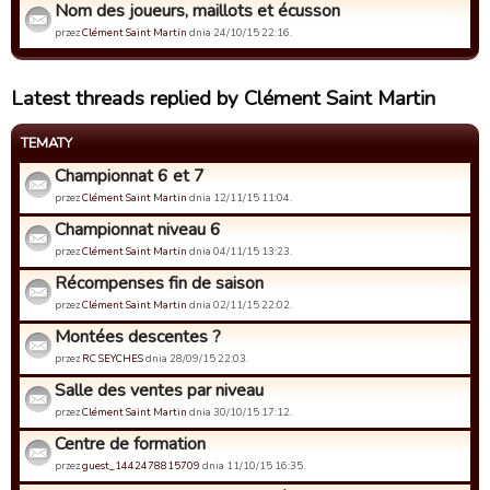
Nom des joueurs, maillots et écusson
przez
Clément Saint Martin
dnia 24/10/15 22:16.
Latest threads replied by Clément Saint Martin
TEMATY
Championnat 6 et 7
przez
Clément Saint Martin
dnia 12/11/15 11:04.
Championnat niveau 6
przez
Clément Saint Martin
dnia 04/11/15 13:23.
Récompenses fin de saison
przez
Clément Saint Martin
dnia 02/11/15 22:02.
Montées descentes ?
przez
RC SEYCHES
dnia 28/09/15 22:03.
Salle des ventes par niveau
przez
Clément Saint Martin
dnia 30/10/15 17:12.
Centre de formation
przez
guest_1442478815709
dnia 11/10/15 16:35.