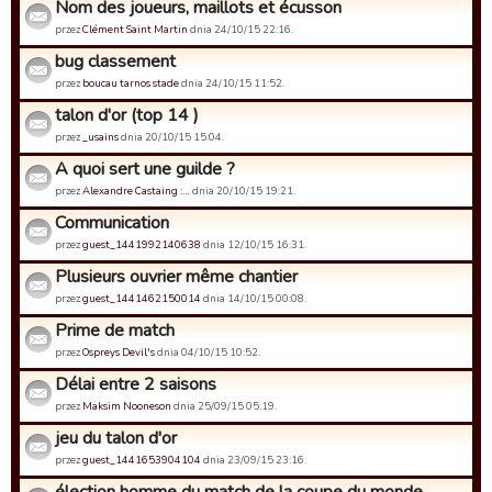
Nom des joueurs, maillots et écusson
przez
Clément Saint Martin
dnia 24/10/15 22:16.
bug classement
przez
boucau tarnos stade
dnia 24/10/15 11:52.
talon d'or (top 14 )
przez
_usains
dnia 20/10/15 15:04.
A quoi sert une guilde ?
przez
Alexandre Castaing :…
dnia 20/10/15 19:21.
Communication
przez
guest_1441992140638
dnia 12/10/15 16:31.
Plusieurs ouvrier même chantier
przez
guest_1441462150014
dnia 14/10/15 00:08.
Prime de match
przez
Ospreys Devil's
dnia 04/10/15 10:52.
Délai entre 2 saisons
przez
Maksim Nooneson
dnia 25/09/15 05:19.
jeu du talon d'or
przez
guest_1441653904104
dnia 23/09/15 23:16.