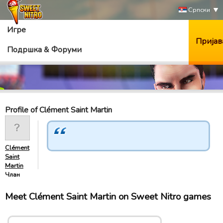
Српски
Игре
Пријав
Подршка & Форуми
Profile of Clément Saint Martin
Clément
Saint
Martin
Члан
Meet Clément Saint Martin on Sweet Nitro games