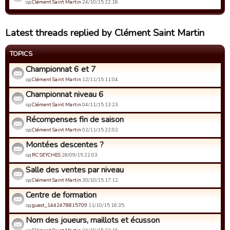
од
Clément Saint Martin
24/10/15 22:16.
Latest threads replied by Clément Saint Martin
TOPICS
Championnat 6 et 7
од
Clément Saint Martin
12/11/15 11:04.
Championnat niveau 6
од
Clément Saint Martin
04/11/15 13:23.
Récompenses fin de saison
од
Clément Saint Martin
02/11/15 22:02.
Montées descentes ?
од
RC SEYCHES
28/09/15 22:03.
Salle des ventes par niveau
од
Clément Saint Martin
30/10/15 17:12.
Centre de formation
од
guest_1442478815709
11/10/15 16:35.
Nom des joueurs, maillots et écusson