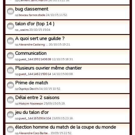
од
Clément Saint Martin
24/10/15 22:16.
bug classement
од
boucau tarnos stade
24/10/15 11:52.
talon d'or (top 14 )
од
_usains
20/10/15 15:04.
A quoi sert une guilde ?
од
Alexandre Castaing :…
20/10/15 19:21.
Communication
од
guest_1441992140638
12/10/15 16:31.
Plusieurs ouvrier même chantier
од
guest_1441462150014
14/10/15 00:08.
Prime de match
од
Ospreys Devil's
04/10/15 10:52.
Délai entre 2 saisons
од
Maksim Nooneson
25/09/15 05:19.
jeu du talon d'or
од
guest_1441653904104
23/09/15 23:16.
élection homme du match de la coupe du monde
од
Alexandre Coco Barbe…
19/09/15 22:52.