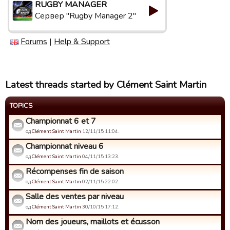
RUGBY MANAGER
Сервер "Rugby Manager 2"
Forums
|
Help & Support
Latest threads started by Clément Saint Martin
TOPICS
Championnat 6 et 7
од
Clément Saint Martin
12/11/15 11:04.
Championnat niveau 6
од
Clément Saint Martin
04/11/15 13:23.
Récompenses fin de saison
од
Clément Saint Martin
02/11/15 22:02.
Salle des ventes par niveau
од
Clément Saint Martin
30/10/15 17:12.
Nom des joueurs, maillots et écusson