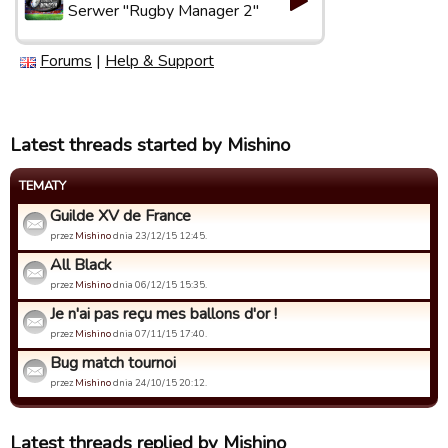
Serwer "Rugby Manager 2"
Forums
|
Help & Support
Latest threads started by Mishino
TEMATY
Guilde XV de France
przez
Mishino
dnia 23/12/15 12:45.
All Black
przez
Mishino
dnia 06/12/15 15:35.
Je n'ai pas reçu mes ballons d'or !
przez
Mishino
dnia 07/11/15 17:40.
Bug match tournoi
przez
Mishino
dnia 24/10/15 20:12.
Latest threads replied by Mishino