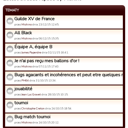
TEMATY
Guilde XV de France
przez
Mishino
dnia 23/12/15 12:45.
All Black
przez
Mishino
dnia 06/12/15 15:35.
Équipe A, équipe B
przez
James Paperdre
dnia 02/11/15 16:41.
Je n'ai pas reçu mes ballons d'or !
przez
Mishino
dnia 07/11/15 17:40.
Bugs agacants et incohérences et peut etre quelques mise
przez
PH64
dnia 31/10/15 13:34.
jouabilité
przez
Jean Luc Gravet
dnia 28/10/15 10:15.
tournoi
przez
Christophe Creton
dnia 24/10/15 18:54.
Bug match tournoi
przez
Mishino
dnia 24/10/15 20:12.