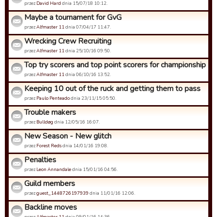
przez
David Hard
dnia 15/07/18 10:12.
Maybe a tournament for GvG
przez
Alfmaster 11
dnia 07/04/17 11:47.
Wrecking Crew Recruiting
przez
Alfmaster 11
dnia 25/10/16 09:50.
Top try scorers and top point scorers for championship
przez
Alfmaster 11
dnia 06/10/16 13:52.
Keeping 10 out of the ruck and getting them to pass
przez
Paulo Penteado
dnia 23/11/15 05:50.
Trouble makers
przez
Bulldøg
dnia 12/05/16 16:07.
New Season - New glitch
przez
Forest Reds
dnia 14/01/16 19:08.
Penalties
przez
Leon Annandale
dnia 15/01/16 04:56.
Guild members
przez
guest_1448726197939
dnia 11/01/16 12:06.
Backline moves
przez
Alfmaster 11
dnia 09/01/16 14:36.