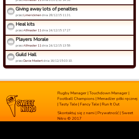
Giving away lots of penalties
przez
Limerickmen
dnia 28/12/15 11:31.
Heal kits
przez
Alfmaster 11
dnia 24/12/15 17:27.
Players Morale
przez
Alfmaster 11
dnia 24/12/15 13:59.
Guild Hall
przez
Danie Mostert
dnia 16/12/15 03:10.
Rugby Manager
|
Touchdown Manager
|
Football Champions
|
Menadżer piłki ręcznej
|
Tasty Tale
|
Fancy Tale
|
Run It Out
Skontaktuj się z nami
|
Prywatność
| Sweet
Nitro © 2017