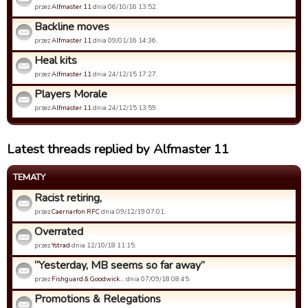
przez
Alfmaster 11
dnia 06/10/16 13:52.
Backline moves
przez
Alfmaster 11
dnia 09/01/16 14:36.
Heal kits
przez
Alfmaster 11
dnia 24/12/15 17:27.
Players Morale
przez
Alfmaster 11
dnia 24/12/15 13:59.
Latest threads replied by Alfmaster 11
TEMATY
Racist retiring,
przez
Caernarfon RFC
dnia 09/12/19 07:01.
Overrated
przez
Ystrad
dnia 12/10/18 11:15.
“Yesterday, MB seems so far away”
przez
Fishguard & Goodwick…
dnia 07/09/18 08:45.
Promotions & Relegations