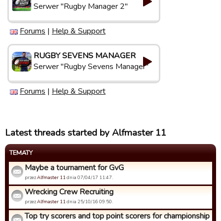
Serwer "Rugby Manager 2"
Forums
|
Help & Support
RUGBY SEVENS MANAGER
Serwer "Rugby Sevens Manager"
Forums
|
Help & Support
Latest threads started by Alfmaster 11
TEMATY
Maybe a tournament for GvG
przez
Alfmaster 11
dnia 07/04/17 11:47.
Wrecking Crew Recruiting
przez
Alfmaster 11
dnia 25/10/16 09:50.
Top try scorers and top point scorers for championship