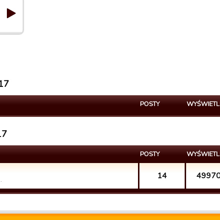
e17
POSTY
WYŚWIETL
17
POSTY
WYŚWIETL
14
4997
.