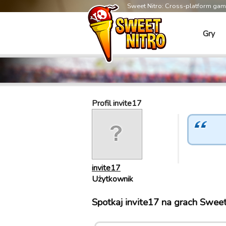
Sweet Nitro: Cross-platform ga
Gry
Profil invite17
invite17
Użytkownik
Spotkaj invite17 na grach Sweet