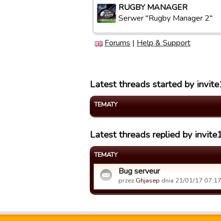
RUGBY MANAGER
Serwer "Rugby Manager 2"
Forums
|
Help & Support
Latest threads started by invit
TEMATY
Latest threads replied by invite
TEMATY
Bug serveur
przez
Ghjasep
dnia 21/01/17 07:17