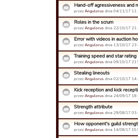
Hand-off agressiveness and r
przez
Angulorus
dnia 04/11/17 11:
Roles in the scrum
przez
Angulorus
dnia 22/10/17 21:
Error with videos in auction h
przez
Angulorus
dnia 13/10/17 23:
Training speed and star rating
przez
Angulorus
dnia 09/10/17 21:
Stealing lineouts
przez
Angulorus
dnia 02/10/17 14:
Kick reception and kick recept
przez
Angulorus
dnia 24/09/17 18:
Strength attribute
przez
Angulorus
dnia 29/08/17 03:
How opponent's guild streng
przez
Angulorus
dnia 14/08/17 15: