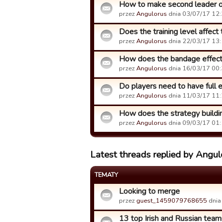
How to make second leader of
przez
Angulorus
dnia 03/07/17 12:
Does the training level affect 
przez
Angulorus
dnia 22/03/17 13:
How does the bandage effect
przez
Angulorus
dnia 16/03/17 00:
Do players need to have full en
przez
Angulorus
dnia 11/03/17 11:
How does the strategy buildi
przez
Angulorus
dnia 09/03/17 01:
Latest threads replied by Angul
TEMATY
Looking to merge
przez
guest_1459079768655
dnia
13 top Irish and Russian teams