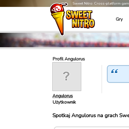
Sweet Nitro: Cross-platform ga
Gry
Profil Angulorus
Angulorus
Użytkownik
Spotkaj Angulorus na grach Swe