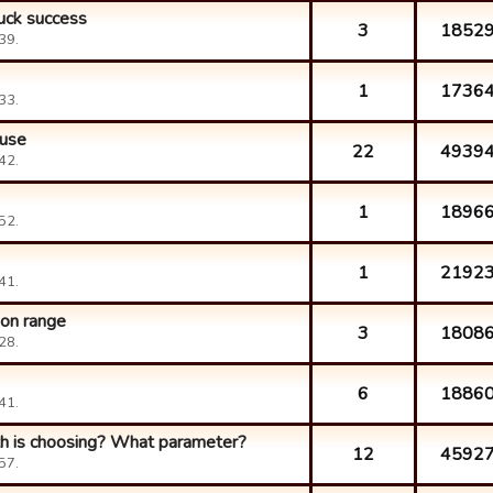
uck success
3
1852
39.
1
1736
33.
ouse
22
4939
42.
1
1896
52.
1
2192
41.
ion range
3
1808
28.
6
1886
41.
th is choosing? What parameter?
12
4592
57.