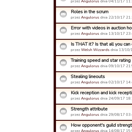
przez
Angulorus
dnia 04/11/17 11:
Roles in the scrum
przez
Angulorus
dnia 22/10/17 21:
Error with videos in auction h
przez
Angulorus
dnia 13/10/17 23:
Is THAT it? Is that all you ca
przez
Welsh Wizzards
dnia 13/10/
Training speed and star rating
przez
Angulorus
dnia 09/10/17 21:
Stealing lineouts
przez
Angulorus
dnia 02/10/17 14:
Kick reception and kick recept
przez
Angulorus
dnia 24/09/17 18:
Strength attribute
przez
Angulorus
dnia 29/08/17 03:
How opponent's guild streng
przez
Angulorus
dnia 14/08/17 15: