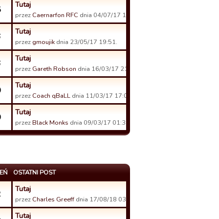
Tutaj
5
przez
Caernarfon RFC
dnia 04/07/17 12:21.
Tutaj
6
przez
gmoujik
dnia 23/05/17 19:51.
Tutaj
6
przez
Gareth Robson
dnia 16/03/17 21:06.
Tutaj
0
przez
Coach qBaLL
dnia 11/03/17 17:05.
Tutaj
0
przez
Black Monks
dnia 09/03/17 01:33.
EŃ
OSTATNI POST
Tutaj
2
przez
Charles Greeff
dnia 17/08/18 03:51.
Tutaj