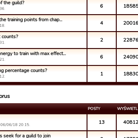
 the guild?
6
1858
36.
the training points from chap...
4
2001
18.
 counts?
2
2287
31.
ergy to train with max effect...
6
2409
21.
ng percentage counts?
1
1883
12.
orus
POSTY
WYŚWIETL
13
4081
 06/06/18 20:15.
 seek for a guild to join