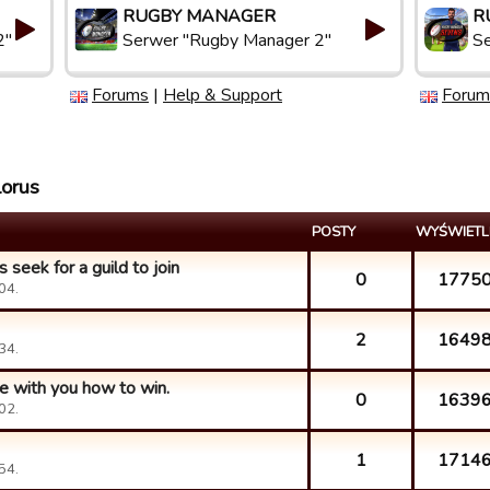
RUGBY MANAGER
R
2"
Serwer "Rugby Manager 2"
S
Forums
|
Help & Support
Forum
lorus
POSTY
WYŚWIETL
 seek for a guild to join
0
1775
04.
2
1649
34.
re with you how to win.
0
1639
02.
1
1714
54.