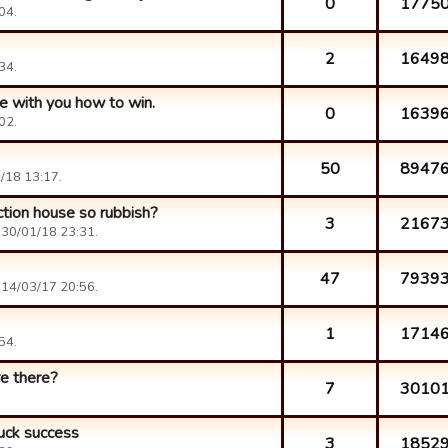
0
1775
04.
2
1649
34.
re with you how to win.
0
1639
02.
50
8947
/18 13:17.
ction house so rubbish?
3
2167
 30/01/18 23:31.
47
7939
 14/03/17 20:56.
1
1714
54.
e there?
7
3010
uck success
3
1852