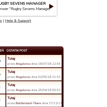
UGBY SEVENS MANAGER
erwer "Rugby Sevens Manager"
s
|
Help & Support
EŃ
OSTATNI POST
Tutaj
0
przez
Angulorus
dnia 16/07/18 22:04.
Tutaj
8
przez
Angulorus
dnia 02/05/18 21:43.
Tutaj
6
przez
Angulorus
dnia 25/04/18 00:02.
Tutaj
6
przez
Balderdash Titans
dnia 17/12/17 19:45.