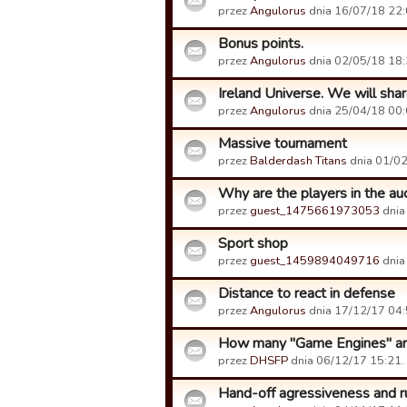
przez
Angulorus
dnia 16/07/18 22:
Bonus points.
przez
Angulorus
dnia 02/05/18 18:
Ireland Universe. We will sha
przez
Angulorus
dnia 25/04/18 00:
Massive tournament
przez
Balderdash Titans
dnia 01/02
Why are the players in the au
przez
guest_1475661973053
dnia
Sport shop
przez
guest_1459894049716
dnia
Distance to react in defense
przez
Angulorus
dnia 17/12/17 04:
How many "Game Engines" ar
przez
DHSFP
dnia 06/12/17 15:21.
Hand-off agressiveness and r