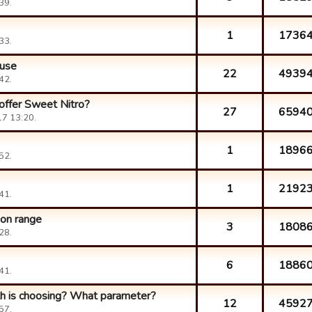
39.
1
1736
33.
ouse
22
4939
42.
n offer Sweet Nitro?
27
6594
17 13:20.
1
1896
52.
1
2192
41.
ion range
3
1808
28.
6
1886
41.
th is choosing? What parameter?
12
4592
57.