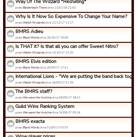
Way Of The Wizzard *Recruiting*
przez
Balderdash Titans
dnia 22/01/18 22:43.
Why Is It Now So Expensive To Change Your Name?
przez
Welsh Wizzards
dnia 22/12/17 11:27.
BMRS Adieu
przez
Black Monks
dnia 26/10/17 19:06.
Is THAT it? Is that all you can offer Sweet Nitro?
przez
Welsh Wizzards
dnia 13/10/17 13:20.
BMRS Elvis edition
przez
Black Monks
dnia 26/09/17 17:41.
International Lions - "We are putting the band back togeth
przez
Welsh Wizzards
dnia 26/09/17 01:39.
The BMRS staff?
przez
We were the Hutchie
dnia 06/09/17 18:41.
Guild Wins Ranking System
przez
We were the Hutchie
dnia 24/08/17 09:34.
BMRS exacta
przez
Black Monks
dnia 01/09/17 03:57.
Wow player prices