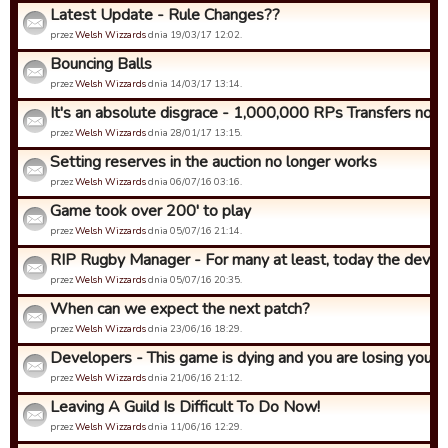
Latest Update - Rule Changes??
przez
Welsh Wizzards
dnia 19/03/17 12:02.
Bouncing Balls
przez
Welsh Wizzards
dnia 14/03/17 13:14.
It's an absolute disgrace - 1,000,000 RPs Transfers now!
przez
Welsh Wizzards
dnia 28/01/17 13:15.
Setting reserves in the auction no longer works
przez
Welsh Wizzards
dnia 06/07/16 03:16.
Game took over 200' to play
przez
Welsh Wizzards
dnia 05/07/16 21:14.
RIP Rugby Manager - For many at least, today the develop
przez
Welsh Wizzards
dnia 05/07/16 20:35.
When can we expect the next patch?
przez
Welsh Wizzards
dnia 23/06/16 18:29.
Developers - This game is dying and you are losing your be
przez
Welsh Wizzards
dnia 21/06/16 21:12.
Leaving A Guild Is Difficult To Do Now!
przez
Welsh Wizzards
dnia 11/06/16 12:29.