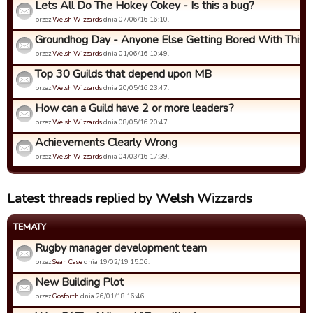
Lets All Do The Hokey Cokey - Is this a bug?
przez
Welsh Wizzards
dnia 07/06/16 16:10.
Groundhog Day - Anyone Else Getting Bored With This
przez
Welsh Wizzards
dnia 01/06/16 10:49.
Top 30 Guilds that depend upon MB
przez
Welsh Wizzards
dnia 20/05/16 23:47.
How can a Guild have 2 or more leaders?
przez
Welsh Wizzards
dnia 08/05/16 20:47.
Achievements Clearly Wrong
przez
Welsh Wizzards
dnia 04/03/16 17:39.
Latest threads replied by Welsh Wizzards
TEMATY
Rugby manager development team
przez
Sean Case
dnia 19/02/19 15:06.
New Building Plot
przez
Gosforth
dnia 26/01/18 16:46.