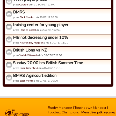
przez
Colston's
dnia 01/08/17 10:57.
BMRS
przez
Black Monks
dnia 20/07/17 20:36.
training center for young player
przez
Félicien Costal
dnia 28/07/17 02:53.
MB not decreasing under 10%
przez
Hawkes Bay Magpies
dnia 31/07/17 11:01.
British Lions vs NZ
przez
Welsh Wizzards
dnia 08/07/17 22:58.
Sunday 20:00 hrs British Summer Time
przez
Brian Greenfield
dnia 02/07/17 21:18.
BMRS Agincourt edition
przez
Black Monks
dnia 07/06/17 00:05.
Rugby Manager
|
Touchdown Manager
|
Football Champions
|
Menadżer piłki ręcznej