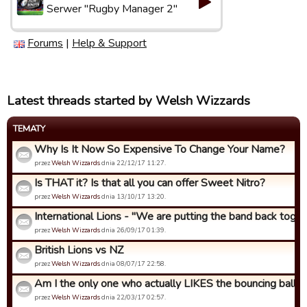
Serwer "Rugby Manager 2"
Forums
|
Help & Support
Latest threads started by Welsh Wizzards
TEMATY
Why Is It Now So Expensive To Change Your Name?
przez
Welsh Wizzards
dnia 22/12/17 11:27.
Is THAT it? Is that all you can offer Sweet Nitro?
przez
Welsh Wizzards
dnia 13/10/17 13:20.
International Lions - "We are putting the band back togeth
przez
Welsh Wizzards
dnia 26/09/17 01:39.
British Lions vs NZ
przez
Welsh Wizzards
dnia 08/07/17 22:58.
Am I the only one who actually LIKES the bouncing ball an
przez
Welsh Wizzards
dnia 22/03/17 02:57.