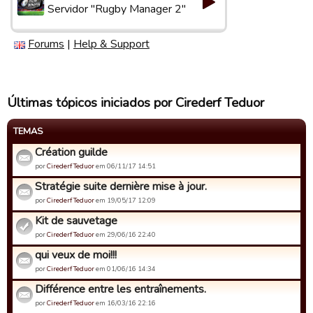
Servidor "Rugby Manager 2"
Forums
|
Help & Support
Últimas tópicos iniciados por Cirederf Teduor
TEMAS
Création guilde
por
Cirederf Teduor
em 06/11/17 14:51
Stratégie suite dernière mise à jour.
por
Cirederf Teduor
em 19/05/17 12:09
Kit de sauvetage
por
Cirederf Teduor
em 29/06/16 22:40
qui veux de moi!!!
por
Cirederf Teduor
em 01/06/16 14:34
Différence entre les entraînements.
por
Cirederf Teduor
em 16/03/16 22:16