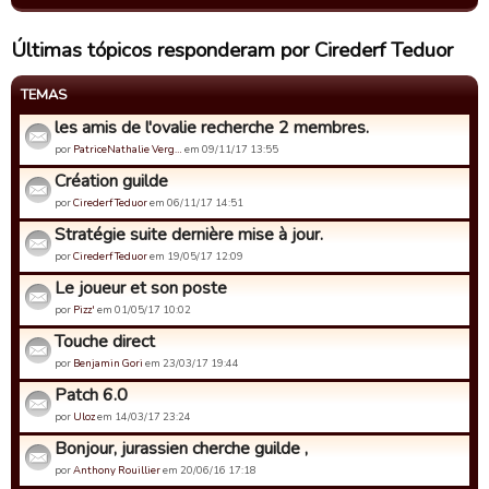
Últimas tópicos responderam por Cirederf Teduor
TEMAS
les amis de l'ovalie recherche 2 membres.
por
PatriceNathalie Verg…
em 09/11/17 13:55
Création guilde
por
Cirederf Teduor
em 06/11/17 14:51
Stratégie suite dernière mise à jour.
por
Cirederf Teduor
em 19/05/17 12:09
Le joueur et son poste
por
Pizz'
em 01/05/17 10:02
Touche direct
por
Benjamin Gori
em 23/03/17 19:44
Patch 6.0
por
Uloz
em 14/03/17 23:24
Bonjour, jurassien cherche guilde ,
por
Anthony Rouillier
em 20/06/16 17:18