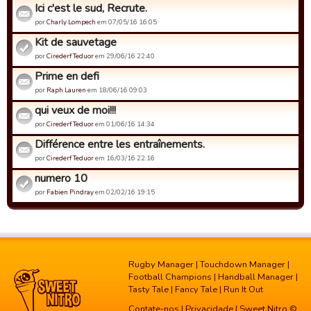
Ici c'est le sud, Recrute.
por
Charly Lompech
em 07/05/16 16:05
Kit de sauvetage
por
Cirederf Teduor
em 29/06/16 22:40
Prime en defi
por
Raph Lauren
em 18/06/16 09:03
qui veux de moi!!!
por
Cirederf Teduor
em 01/06/16 14:34
Différence entre les entraînements.
por
Cirederf Teduor
em 16/03/16 22:16
numero 10
por
Fabien Pindray
em 02/02/16 19:15
Rugby Manager
|
Touchdown Manager
|
Football Champions
|
Handball Manager
|
Tasty Tale
|
Fancy Tale
|
Run It Out
Contate-nos
|
Privacidade
| Sweet Nitro ©