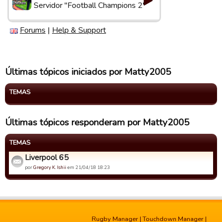
Servidor "Football Champions 2"
Forums
|
Help & Support
Últimas tópicos iniciados por Matty2005
TEMAS
Últimas tópicos responderam por Matty2005
TEMAS
Liverpool 65
por
Gregory K. Ishii
em 21/04/18 18:23
Rugby Manager
|
Touchdown Manager
|