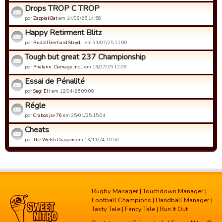
Drops TROP C TROP
por
ZazpiakBat
em 14/08/25 14:58
Happy Retirment Blitz
por
Rudolf Gerhard Stryd…
em 31/07/25 11:00
Tough but great 237 Championship
por
Phalanx : Damage Inc…
em 13/07/25 12:09
Essai de Pénalité
por
Segi EH
em 12/04/25 09:08
Régle
por
Crabos jsv 76
em 25/01/25 15:04
Cheats
por
The Welsh Dragons
em 13/11/24 10:50
Rugby Manager
|
Touchdown Manager
|
Football Champions
|
Handball Manager
|
Tasty Tale
|
Fancy Tale
|
Run It Out