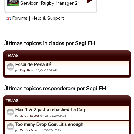
Servidor "Rugby Manager 2"
Forums
|
Help & Support
Últimas tópicos iniciados por Segi EH
TEMAS
Essai de Pénalité
por
Segi EH
em 12/04/25 09:08
Últimas tópicos responderam por Segi EH
TEMAS
Flair 1 & 2 just a rehashed La Cag
por
Gareth Robson
em 29/12/25 09:53
Too many Drop Goal…it’s enough
por
ZazpiakBat
em 14/08/25 15:29