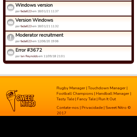
Windows version
por
fada623
em 18/01/21 11:37
Version Windows
por
fada623
em 18/01/21 11:32
Moderator recruitment
por
fada623
em 12/06/20 19:06
Error #3672
por
Ian Reynolds
em 11/09/18 21:01
Rugby Manager
|
Touchdown Manager
|
Football Champions
|
Handball Manager
|
Tasty Tale
|
Fancy Tale
|
Run It Out
Contate-nos
|
Privacidade
| Sweet Nitro ©
2017