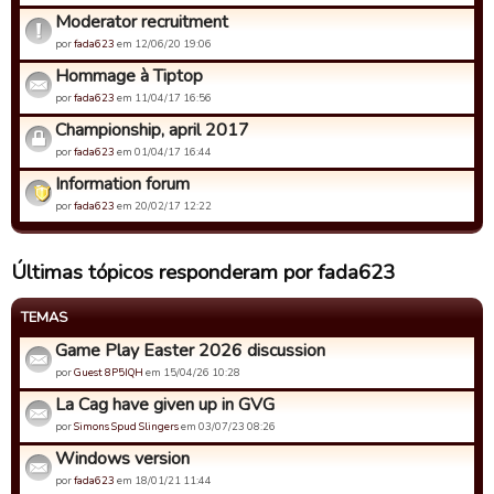
Moderator recruitment
por
fada623
em 12/06/20 19:06
Hommage à Tiptop
por
fada623
em 11/04/17 16:56
Championship, april 2017
por
fada623
em 01/04/17 16:44
Information forum
por
fada623
em 20/02/17 12:22
Últimas tópicos responderam por fada623
TEMAS
Game Play Easter 2026 discussion
por
Guest 8P5IQH
em 15/04/26 10:28
La Cag have given up in GVG
por
Simons Spud Slingers
em 03/07/23 08:26
Windows version
por
fada623
em 18/01/21 11:44