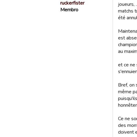
ruckerfister
joueurs,
Membro
matchs t
été annu
Maintenan
est abse
champion
au maxim
et ce ne 
s'ennuie
Bref, on 
même pas
puisqu'il
honnêteme
Ce ne so
des mont
doivent e