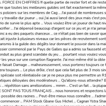
s. FORCE EN CHIFFRES !!! quelle partie de rester fort et de re
re que toutes les meilleures guildes ont fait exactement la mê
s policiers sur les membres de Cag ... J'ai passé de nombreuses 
y travaille dur joueur ... oui j'ai aussi lancé des jeux mais c'est pou
io de survie le plus apte ... Vous voulez être un joueur de haut 
crifier ... J'ai dépensé beaucoup d'argent sur ce jeu et je n'ai j
c a eu des paquets chanceux ... ce n'était pas bien de savoir que
était injuste à plusieurs niveaux car les pièces de recrutement 
transmis à la guilde des dégâts leur donnant le pouvoir dans la mai
ssier commencé par le Pays de Galles qui a admis sa fausseté e
onduit au plus grand scandale du jeu .. . pourtant vous voulez vo
 les yeux sur une corruption flagrante. J'ai moi-même été la cible d
faisait Damage ... malheureusement, vous porterez toujours ce far
era toujours ... Le plus drôle, c'est que cela fait plus de 3 mois s
 spéciale soit réinitialisée car je ne peux plus me permettre un 
ratiques déloyales des modérateurs ... Qu'allons-nous attendre
... répétition sans améliorations ... mmm ... C'est un fait ... la plu
NE SONT PAS TOUS FRANÇAIS ... nous honorons et respectons la G
 possible des racines ... Peut-être mieux nous connaître ... J'admi
 commencer ... PAM Stock Gbane Gus Michel ... Cagnan Ystra Shar