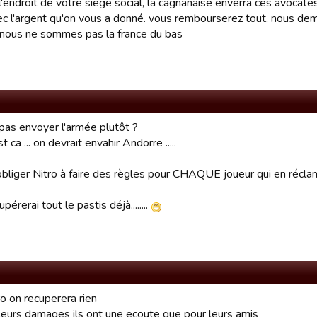
l'endroit de votre siège social, la cagnanaise enverra ces avocates
ec l'argent qu'on vous a donné. vous rembourserez tout, nous 
. nous ne sommes pas la france du bas
 pas envoyer l'armée plutôt ?
'est ca ... on devrait envahir Andorre .....
obliger Nitro à faire des règles pour CHAQUE joueur qui en réclam
écupérerai tout le pastis déjà........
o on recuperera rien
 leurs damages ils ont une ecoute que pour leurs amis