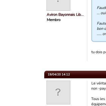
Faudr
... ou
Aviron Bayonnais Lib…
Membro
Faute
bon dr
..... 
tu dois p
19/04/20 14:12
Le vérita
non -pay
Tous les 
équipeme