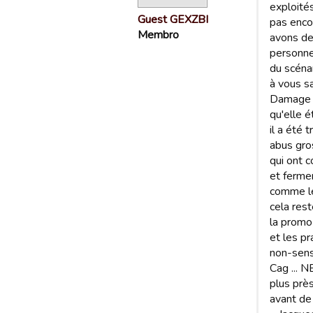
exploité
Guest GEXZBI
pas enco
Membro
avons de
personne 
du scénar
à vous sa
Damage in
qu'elle 
il a été 
abus gro
qui ont c
et fermer
comme le 
cela rest
la promo
et les p
non-sens 
Cag ... 
plus près
avant de