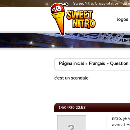
Sweet Nitro: Cross-platform ga
Jogos
Página inicial
Français
Question s
c'est un scandale
14/04/20 22:53
nitro, je
avocates