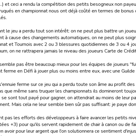
 …) et ceci a rendu la compétition des petits besogneux non paye
ruqués en championnat nous ont déjà coûté en termes de bonus of
lés.
t le jeu a perdu tout son intérêt: on ne peut plus battre un joue
nt à cause des changements automatiques, on ne peut plus soig
nat et Tournois avec 2 ou 3 blessures quotidiennes de 3 ou 4 j
um, on ne rattrapera jamais le niveau des joueurs Carte de Crédit
semble pas être beaucoup mieux pour les équipes de joueurs "full"
nt ferme en Défi à jouer plus ou moins entre eux, avec une Guilde
s'ennuie ferme sur ce jeu qui a perdu toute son âme au profit des
 que même sans truquer les championnats ils domineront toujou
s se sont tout payé pour gagner, on attendrait au moins de leur pa
nt. Mais cela ne leur semble bien sûr pas suffisant: je paye donc
nt pas les efforts des développeurs à faire avancer les petits ni
ées +3) pour qu'ils servent rapidement de chair à canon ou de fai
n avoir pour leur argent que l'on solutionnera ce sentiment d'inju