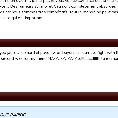
es et bien d'autres je n'ai pas Si vous voulez savoir ce qu'est une
ce ... Des rumeurs sur moi et Cag sont complètement absurdes ...
ds car nous sommes très compétitifs. Tout le monde ne peut pas
est ce qui est important ...
ou jasco......so hard el poyo aviron bayonnais, utimate fight wit
 second was for my friend NZZZZZZZZZZZ lolllllllllllllllll. tu es mo
OUP RAPIDE :