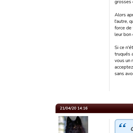
grosses é
Alors apr
l'autre, 
force de 
leur bon
Si ce n'
truqués 
vous un 
acceptez
sans avoi
21/04/20 14:16
G