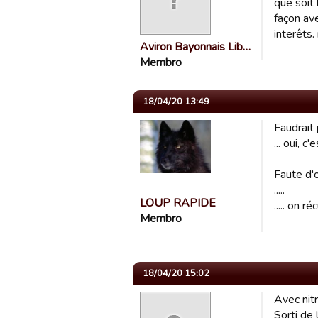
que soit 
façon av
interêts
Aviron Bayonnais Lib…
Membro
18/04/20 13:49
Faudrait
... oui, c
Faute d'
.....
LOUP RAPIDE
..... on r
Membro
18/04/20 15:02
Avec nitr
Sorti de