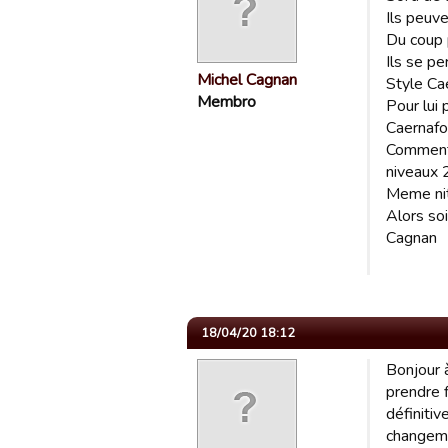
Ils peuve
Du coup p
Ils se p
Michel Cagnan
Style Cae
Membro
Pour lui 
Caernafo 
Comment 
niveaux 
Meme nitr
Alors soi
Cagnan
18/04/20 18:12
Bonjour à
prendre f
définiti
changeme