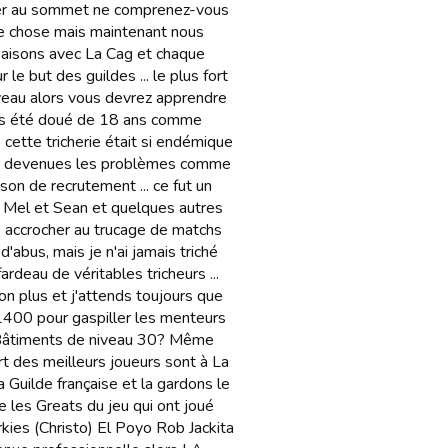
ster au sommet ne comprenez-vous
me chose mais maintenant nous
saisons avec La Cag et chaque
r le but des guildes ... le plus fort
niveau alors vous devrez apprendre
amais été doué de 18 ans comme
 cette tricherie était si endémique
sont devenues les problèmes comme
son de recrutement ... ce fut un
t Mel et Sean et quelques autres
us accrocher au trucage de matchs
'abus, mais je n'ai jamais triché
deau de véritables tricheurs ...
inon plus et j'attends toujours que
R1400 pour gaspiller les menteurs
? Bâtiments de niveau 30? Même
part des meilleurs joueurs sont à La
uilde française et la gardons le
re les Greats du jeu qui ont joué
kies (Christo) El Poyo Rob Jackita