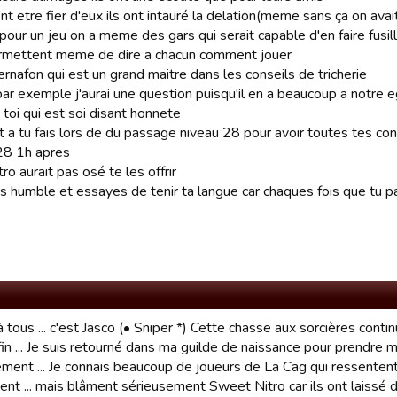
nt etre fier d'eux ils ont intauré la delation(meme sans ça on avai
our un jeu on a meme des gars qui serait capable d'en faire fusill
ermettent meme de dire a chacun comment jouer
rnafon qui est un grand maitre dans les conseils de tricherie
par exemple j'aurai une question puisqu'il en a beaucoup a notre 
toi qui est soi disant honnete
a tu fais lors de du passage niveau 28 pour avoir toutes tes cons
28 1h apres
o aurait pas osé te les offrir
s humble et essayes de tenir ta langue car chaques fois que tu par
 tous ... c'est Jasco (• Sniper *) Cette chasse aux sorcières conti
in ... Je suis retourné dans ma guilde de naissance pour prendre ma
vement ... Je connais beaucoup de joueurs de La Cag qui ressente
nt ... mais blâment sérieusement Sweet Nitro car ils ont laissé d