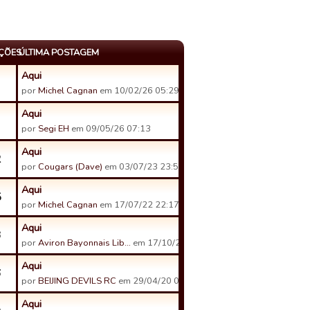
AÇÕES
ÚLTIMA POSTAGEM
Aqui
por
Michel Cagnan
em 10/02/26 05:29
Aqui
por
Segi EH
em 09/05/26 07:13
Aqui
2
por
Cougars (Dave)
em 03/07/23 23:50
Aqui
5
por
Michel Cagnan
em 17/07/22 22:17
Aqui
3
por
Aviron Bayonnais Lib…
em 17/10/20 00:06
Aqui
6
por
BEIJING DEVILS RC
em 29/04/20 01:12
Aqui