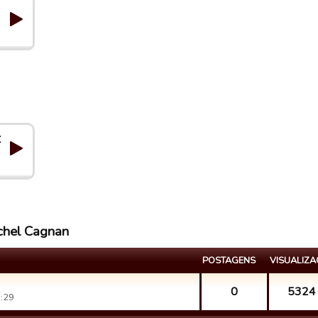
C
ichel Cagnan
POSTAGENS
VISUALIZ
0
5324
:29