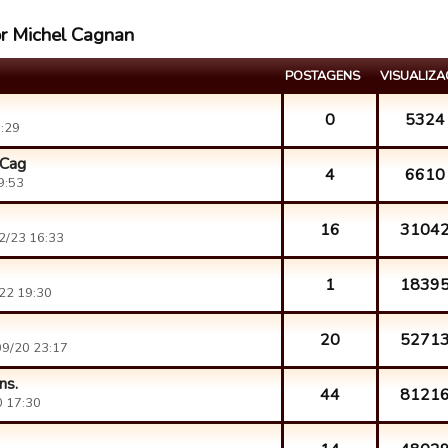
or Michel Cagnan
POSTAGENS
VISUALIZ
0
5324
:29
 Cag
4
6610
9:53
16
3104
2/23 16:33
1
1839
22 19:30
20
5271
9/20 23:17
ns.
44
8121
 17:30