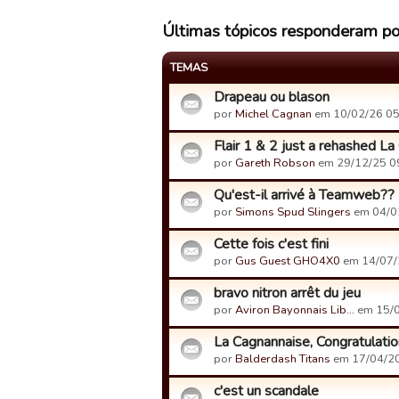
Últimas tópicos responderam p
TEMAS
Drapeau ou blason
por
Michel Cagnan
em 10/02/26 05
Flair 1 & 2 just a rehashed La
por
Gareth Robson
em 29/12/25 0
Qu'est-il arrivé à Teamweb??
por
Simons Spud Slingers
em 04/0
Cette fois c'est fini
por
Gus Guest GHO4X0
em 14/07/
bravo nitron arrêt du jeu
por
Aviron Bayonnais Lib…
em 15/0
La Cagnannaise, Congratulatio
por
Balderdash Titans
em 17/04/20
c'est un scandale