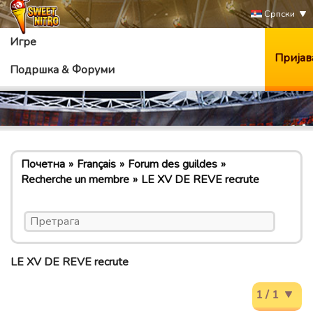
Српски
Игре
Пријав
Подршка & Форуми
Почетна
Français
Forum des guildes
Recherche un membre
LE XV DE REVE recrute
LE XV DE REVE recrute
1 / 1