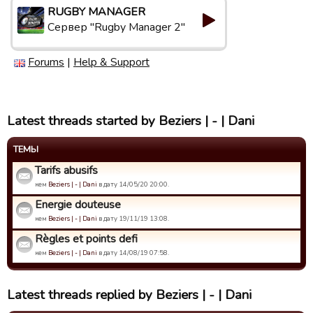
RUGBY MANAGER
Сервер "Rugby Manager 2"
Forums
|
Help & Support
Latest threads started by Beziers | - | Dani
ТЕМЫ
Tarifs abusifs
кем
Beziers | - | Dani
в дату 14/05/20 20:00.
Energie douteuse
кем
Beziers | - | Dani
в дату 19/11/19 13:08.
Règles et points defi
кем
Beziers | - | Dani
в дату 14/08/19 07:58.
Latest threads replied by Beziers | - | Dani