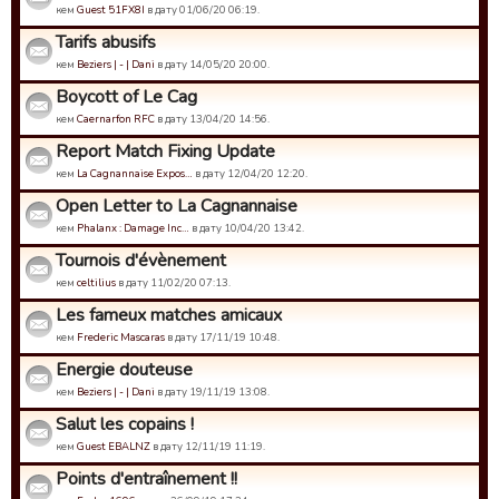
кем
Guest 51FX8I
в дату 01/06/20 06:19.
Tarifs abusifs
кем
Beziers | - | Dani
в дату 14/05/20 20:00.
Boycott of Le Cag
кем
Caernarfon RFC
в дату 13/04/20 14:56.
Report Match Fixing Update
кем
La Cagnannaise Expos…
в дату 12/04/20 12:20.
Open Letter to La Cagnannaise
кем
Phalanx : Damage Inc…
в дату 10/04/20 13:42.
Tournois d'évènement
кем
celtilius
в дату 11/02/20 07:13.
Les fameux matches amicaux
кем
Frederic Mascaras
в дату 17/11/19 10:48.
Energie douteuse
кем
Beziers | - | Dani
в дату 19/11/19 13:08.
Salut les copains !
кем
Guest EBALNZ
в дату 12/11/19 11:19.
Points d'entraînement !!