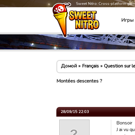
Sweet Nitro: Cross-platform ga
Игры
Домой
Français
Question sur le
Montées descentes ?
28/09/15 22:03
Bonsoir
J ai vu q