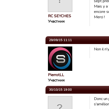
sept pre
Mais y a 
encore s
RC SEYCHES
Merci !
Участник
29/09/15 11:11
Non il n
PierrotLL
Участник
30/10/15 19:00
Donc un p
s'amélior