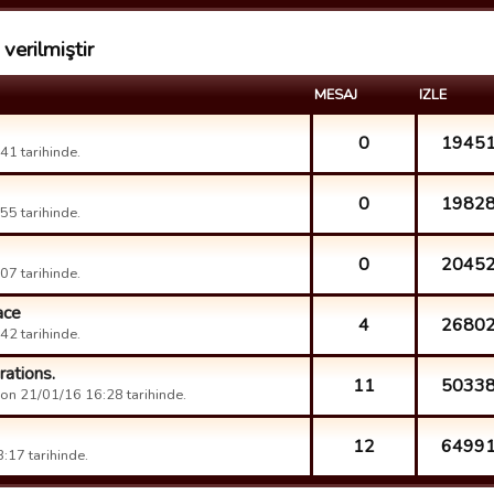
verilmiştir
MESAJ
IZLE
0
1945
1 tarihinde.
0
1982
5 tarihinde.
0
2045
7 tarihinde.
ace
4
2680
2 tarihinde.
rations.
11
5033
on 21/01/16 16:28 tarihinde.
12
6499
:17 tarihinde.