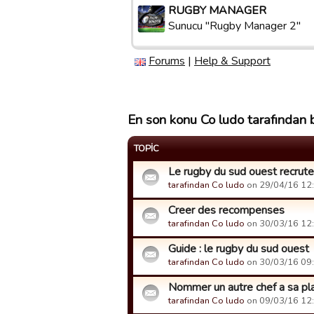
RUGBY MANAGER
Sunucu "Rugby Manager 2"
Forums
|
Help & Support
En son konu Co ludo tarafından b
TOPIC
Le rugby du sud ouest recrute
tarafindan Co ludo
on 29/04/16 12:4
Creer des recompenses
tarafindan Co ludo
on 30/03/16 12:5
Guide : le rugby du sud ouest
tarafindan Co ludo
on 30/03/16 09:0
Nommer un autre chef a sa pl
tarafindan Co ludo
on 09/03/16 12:4