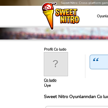
Sweet Nitro: Cross-platform ga
Oyunla
Profil Co ludo
Co ludo
Üye
Sweet Nitro Oyunlarından Co lud