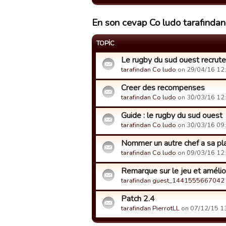
En son cevap Co ludo tarafından 
TOPIC
Le rugby du sud ouest recrute
tarafindan Co ludo
on 29/04/16 12:4
Creer des recompenses
tarafindan Co ludo
on 30/03/16 12:5
Guide : le rugby du sud ouest
tarafindan Co ludo
on 30/03/16 09:0
Nommer un autre chef a sa pl
tarafindan Co ludo
on 09/03/16 12:4
Remarque sur le jeu et amélio
tarafindan guest_1441555667042
Patch 2.4
tarafindan PierrotLL
on 07/12/15 13