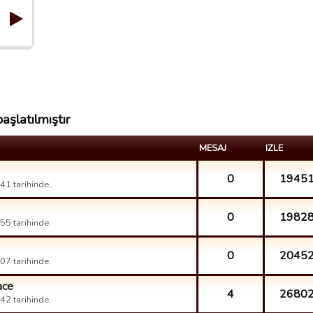
aşlatılmıştır
MESAJ
IZLE
0
1945
1 tarihinde.
0
1982
5 tarihinde.
0
2045
7 tarihinde.
ace
4
2680
2 tarihinde.