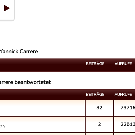
Yannick Carrere
BEITRÄGE
AUFRUFE
rrere beantwortetet
BEITRÄGE
AUFRUFE
32
7371
2
2281
20.