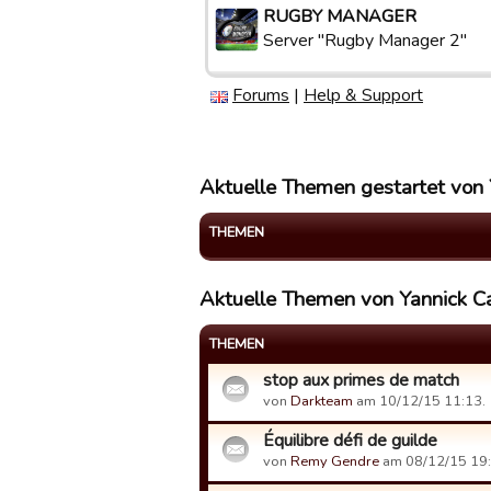
RUGBY MANAGER
Server "Rugby Manager 2"
Forums
|
Help & Support
Aktuelle Themen gestartet von 
THEMEN
Aktuelle Themen von Yannick Ca
THEMEN
stop aux primes de match
von
Darkteam
am 10/12/15 11:13.
Équilibre défi de guilde
von
Remy Gendre
am 08/12/15 19: