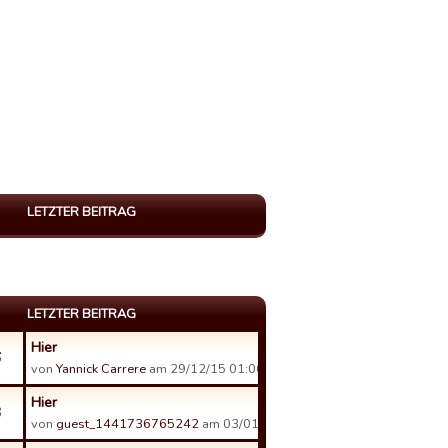
LETZTER BEITRAG
LETZTER BEITRAG
Hier
6
von
Yannick Carrere
am 29/12/15 01:06.
Hier
3
von
guest_1441736765242
am 03/01/16 16:51.