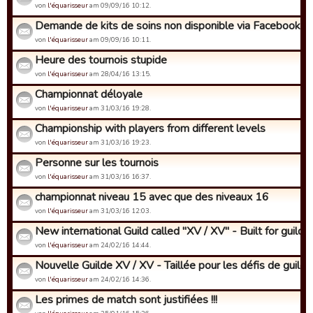
von
l'équarisseur
am 09/09/16 10:12.
Demande de kits de soins non disponible via Facebook
von
l'équarisseur
am 09/09/16 10:11.
Heure des tournois stupide
von
l'équarisseur
am 28/04/16 13:15.
Championnat déloyale
von
l'équarisseur
am 31/03/16 19:28.
Championship with players from different levels
von
l'équarisseur
am 31/03/16 19:23.
Personne sur les tournois
von
l'équarisseur
am 31/03/16 16:37.
championnat niveau 15 avec que des niveaux 16
von
l'équarisseur
am 31/03/16 12:03.
New international Guild called "XV / XV" - Built for guild c.
von
l'équarisseur
am 24/02/16 14:44.
Nouvelle Guilde XV / XV - Taillée pour les défis de guilde
von
l'équarisseur
am 24/02/16 14:36.
Les primes de match sont justifiées !!!