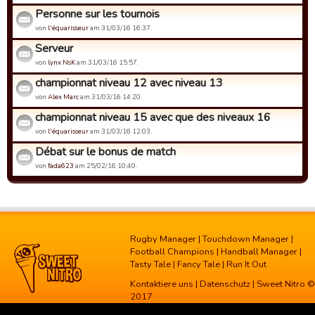
Personne sur les tournois
von
l'équarisseur
am 31/03/16 16:37.
Serveur
von
lynx NsK
am 31/03/16 15:57.
championnat niveau 12 avec niveau 13
von
Alex Marc
am 31/03/16 14:20.
championnat niveau 15 avec que des niveaux 16
von
l'équarisseur
am 31/03/16 12:03.
Débat sur le bonus de match
von
fada623
am 25/02/16 10:40.
Rugby Manager
|
Touchdown Manager
|
Football Champions
|
Handball Manager
|
Tasty Tale
|
Fancy Tale
|
Run It Out
Kontaktiere uns
|
Datenschutz
| Sweet Nitro ©
2017