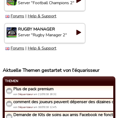
Server "Football Champions 2"
Forums
|
Help & Support
RUGBY MANAGER
Server "Rugby Manager 2"
Forums
|
Help & Support
Aktuelle Themen gestartet von l'équarisseur
THEMEN
Plus de pack premium
von
l'équarisseur
am 21/09/16 18:32.
comment des joueurs peuvent dépenser des dizaines de mil
von
l'équarisseur
am 16/09/16 12:45.
Demande de Kits de soins aux amis Facebook ne fonctionn