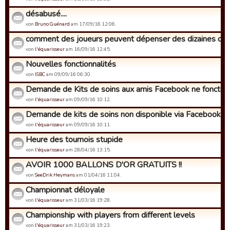
désabusé....
von
Bruno Guénard
am 17/09/16 12:06.
comment des joueurs peuvent dépenser des dizaines de mil
von
l'équarisseur
am 16/09/16 12:45.
Nouvelles fonctionnalités
von
ISBC
am 09/09/16 06:30.
Demande de Kits de soins aux amis Facebook ne fonctionn
von
l'équarisseur
am 09/09/16 10:12.
Demande de kits de soins non disponible via Facebook
von
l'équarisseur
am 09/09/16 10:11.
Heure des tournois stupide
von
l'équarisseur
am 28/04/16 13:15.
AVOIR 1000 BALLONS D'OR GRATUITS !!
von
SeeDrik Heymans
am 01/04/16 11:04.
Championnat déloyale
von
l'équarisseur
am 31/03/16 19:28.
Championship with players from different levels
von
l'équarisseur
am 31/03/16 19:23.