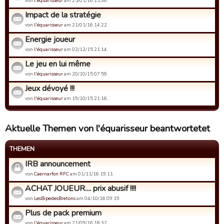
von
l'équarisseur
am 25/01/16 15:36.
Impact de la stratégie
von
l'équarisseur
am 21/01/16 14:22.
Energie joueur
von
l'équarisseur
am 03/12/15 21:14.
Le jeu en lui même
von
l'équarisseur
am 20/10/15 07:59.
Jeux dévoyé !!!
von
l'équarisseur
am 19/10/15 21:16.
Aktuelle Themen von l'équarisseur beantwortetet
THEMEN
IRB announcement
von
Caernarfon RFC
am 01/11/16 19:11.
ACHAT JOUEUR.... prix abusif !!!!
von
LesBipedesBretons
am 04/10/16 09:19.
Plus de pack premium
von
l'équarisseur
am 21/09/16 18:32.