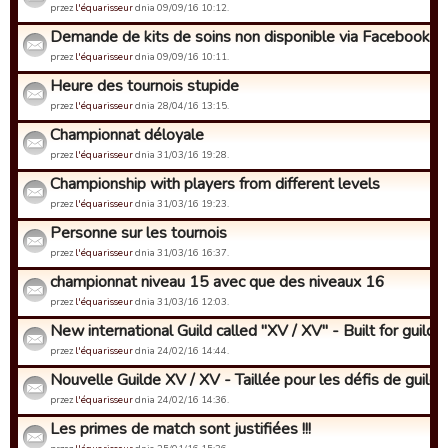
przez
l'équarisseur
dnia 09/09/16 10:12.
Demande de kits de soins non disponible via Facebook
przez
l'équarisseur
dnia 09/09/16 10:11.
Heure des tournois stupide
przez
l'équarisseur
dnia 28/04/16 13:15.
Championnat déloyale
przez
l'équarisseur
dnia 31/03/16 19:28.
Championship with players from different levels
przez
l'équarisseur
dnia 31/03/16 19:23.
Personne sur les tournois
przez
l'équarisseur
dnia 31/03/16 16:37.
championnat niveau 15 avec que des niveaux 16
przez
l'équarisseur
dnia 31/03/16 12:03.
New international Guild called "XV / XV" - Built for guild c.
przez
l'équarisseur
dnia 24/02/16 14:44.
Nouvelle Guilde XV / XV - Taillée pour les défis de guilde
przez
l'équarisseur
dnia 24/02/16 14:36.
Les primes de match sont justifiées !!!