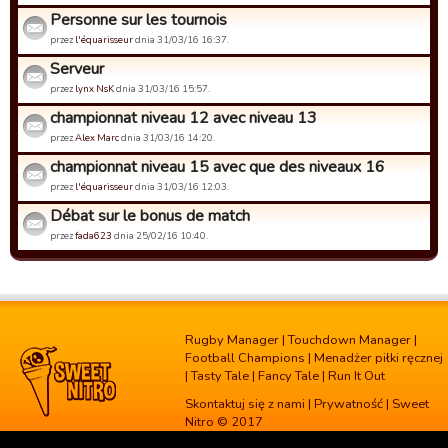
Personne sur les tournois
przez
l'équarisseur
dnia 31/03/16 16:37.
Serveur
przez
lynx NsK
dnia 31/03/16 15:57.
championnat niveau 12 avec niveau 13
przez
Alex Marc
dnia 31/03/16 14:20.
championnat niveau 15 avec que des niveaux 16
przez
l'équarisseur
dnia 31/03/16 12:03.
Débat sur le bonus de match
przez
fada623
dnia 25/02/16 10:40.
Rugby Manager
|
Touchdown Manager
|
Football Champions
|
Menadżer piłki ręcznej
|
Tasty Tale
|
Fancy Tale
|
Run It Out
Skontaktuj się z nami
|
Prywatność
| Sweet
Nitro © 2017