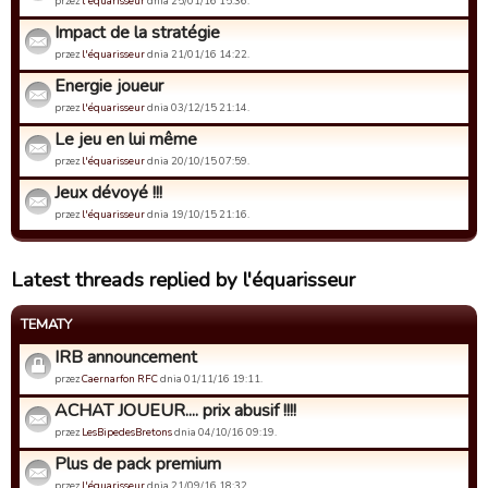
przez
l'équarisseur
dnia 25/01/16 15:36.
Impact de la stratégie
przez
l'équarisseur
dnia 21/01/16 14:22.
Energie joueur
przez
l'équarisseur
dnia 03/12/15 21:14.
Le jeu en lui même
przez
l'équarisseur
dnia 20/10/15 07:59.
Jeux dévoyé !!!
przez
l'équarisseur
dnia 19/10/15 21:16.
Latest threads replied by l'équarisseur
TEMATY
IRB announcement
przez
Caernarfon RFC
dnia 01/11/16 19:11.
ACHAT JOUEUR.... prix abusif !!!!
przez
LesBipedesBretons
dnia 04/10/16 09:19.
Plus de pack premium
przez
l'équarisseur
dnia 21/09/16 18:32.