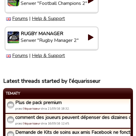
Serwer "Football Champions 2"
Forums
|
Help & Support
RUGBY MANAGER
Serwer "Rugby Manager 2"
Forums
|
Help & Support
Latest threads started by l'équarisseur
TEMATY
Plus de pack premium
przez
l'équarisseur
dnia 21/09/16 18:32.
comment des joueurs peuvent dépenser des dizaines de mil
przez
l'équarisseur
dnia 16/09/16 12:45.
Demande de Kits de soins aux amis Facebook ne fonctionn