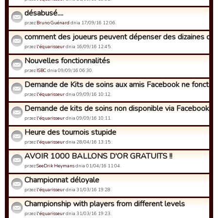
désabusé....
przez
Bruno Guénard
dnia 17/09/16 12:06.
comment des joueurs peuvent dépenser des dizaines de mil
przez
l'équarisseur
dnia 16/09/16 12:45.
Nouvelles fonctionnalités
przez
ISBC
dnia 09/09/16 06:30.
Demande de Kits de soins aux amis Facebook ne fonctionn
przez
l'équarisseur
dnia 09/09/16 10:12.
Demande de kits de soins non disponible via Facebook
przez
l'équarisseur
dnia 09/09/16 10:11.
Heure des tournois stupide
przez
l'équarisseur
dnia 28/04/16 13:15.
AVOIR 1000 BALLONS D'OR GRATUITS !!
przez
SeeDrik Heymans
dnia 01/04/16 11:04.
Championnat déloyale
przez
l'équarisseur
dnia 31/03/16 19:28.
Championship with players from different levels
przez
l'équarisseur
dnia 31/03/16 19:23.