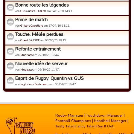
Bonne route les légendes
von
Gus Guest GHO4X0
am 24/12/20 14:41.
Prime de match
von
Gilbert Capallere
am 27/07/16 11:11.
Touche. Mêlée perdues
von
Guest FA13RF
am 09/10/20 18:19.
Refonte entraînement
von
Muelsaco
am 22/10/20 10:44.
Nouvelle idée de serveur
von
Muelsaco
am 05/10/20 11:47.
Esprit de Rugby: Quentin vs GUS
von
Inglorious Bastareau…
am 06/04/20 16:47.
Rugby Manager
|
Touchdown Manager
|
Football Champions
|
Handball Manager
|
Tasty Tale
|
Fancy Tale
|
Run It Out