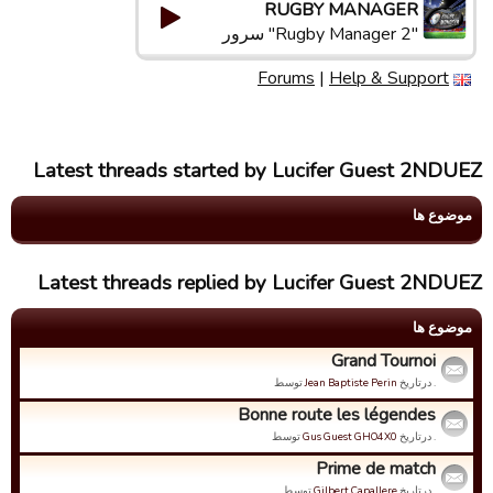
RUGBY MANAGER
"Rugby Manager 2" سرور
Forums
|
Help & Support
Latest threads started by Lucifer Guest 2NDUEZ
موضوع ها
Latest threads replied by Lucifer Guest 2NDUEZ
موضوع ها
Grand Tournoi
. درتاریخ
Jean Baptiste Perin
توسط
Bonne route les légendes
. درتاریخ
Gus Guest GHO4X0
توسط
Prime de match
. درتاریخ
Gilbert Capallere
توسط