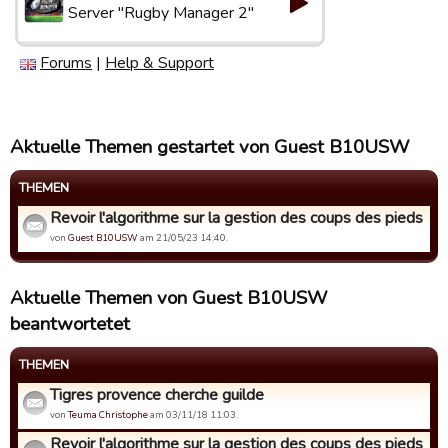
Server "Rugby Manager 2"
Forums
|
Help & Support
Aktuelle Themen gestartet von Guest B10USW
THEMEN
Revoir l'algorithme sur la gestion des coups des pieds
von
Guest B10USW
am 21/05/23 14:40.
Aktuelle Themen von Guest B10USW
beantwortetet
THEMEN
Tigres provence cherche guilde
von
Teuma Christophe
am 03/11/18 11:03.
Revoir l'algorithme sur la gestion des coups des pieds