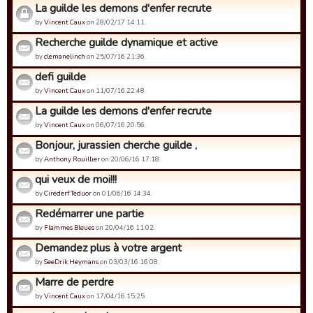
La guilde les demons d'enfer recrute
by
Vincent Caux
on 28/02/17 14:11.
Recherche guilde dynamique et active
by
clemanelinch
on 25/07/16 21:36.
defi guilde
by
Vincent Caux
on 11/07/16 22:48.
La guilde les demons d'enfer recrute
by
Vincent Caux
on 06/07/16 20:56.
Bonjour, jurassien cherche guilde ,
by
Anthony Rouillier
on 20/06/16 17:18.
qui veux de moi!!!
by
Cirederf Teduor
on 01/06/16 14:34.
Redémarrer une partie
by
Flammes Bleues
on 20/04/16 11:02.
Demandez plus à votre argent
by
SeeDrik Heymans
on 03/03/16 16:08.
Marre de perdre
by
Vincent Caux
on 17/04/16 15:25.