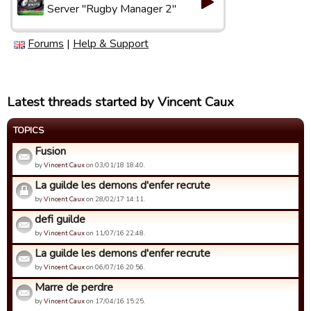
Server "Rugby Manager 2"
Forums
|
Help & Support
Latest threads started by Vincent Caux
TOPICS
Fusion
by
Vincent Caux
on 03/01/18 18:40.
La guilde les demons d'enfer recrute
by
Vincent Caux
on 28/02/17 14:11.
defi guilde
by
Vincent Caux
on 11/07/16 22:48.
La guilde les demons d'enfer recrute
by
Vincent Caux
on 06/07/16 20:56.
Marre de perdre
by
Vincent Caux
on 17/04/16 15:25.