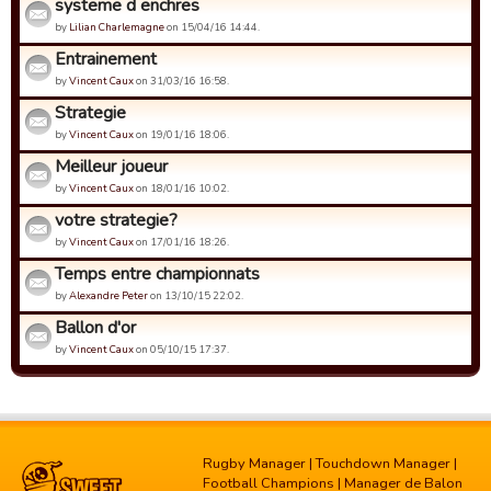
systeme d enchres
by
Lilian Charlemagne
on 15/04/16 14:44.
Entrainement
by
Vincent Caux
on 31/03/16 16:58.
Strategie
by
Vincent Caux
on 19/01/16 18:06.
Meilleur joueur
by
Vincent Caux
on 18/01/16 10:02.
votre strategie?
by
Vincent Caux
on 17/01/16 18:26.
Temps entre championnats
by
Alexandre Peter
on 13/10/15 22:02.
Ballon d'or
by
Vincent Caux
on 05/10/15 17:37.
Rugby Manager
|
Touchdown Manager
|
Football Champions
|
Manager de Balon