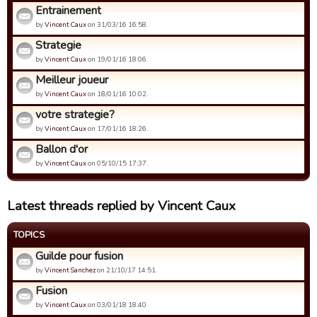
Entrainement
by
Vincent Caux
on 31/03/16 16:58.
Strategie
by
Vincent Caux
on 19/01/16 18:06.
Meilleur joueur
by
Vincent Caux
on 18/01/16 10:02.
votre strategie?
by
Vincent Caux
on 17/01/16 18:26.
Ballon d'or
by
Vincent Caux
on 05/10/15 17:37.
Latest threads replied by Vincent Caux
TOPICS
Guilde pour fusion
by
Vincent Sanchez
on 21/10/17 14:51.
Fusion
by
Vincent Caux
on 03/01/18 18:40.