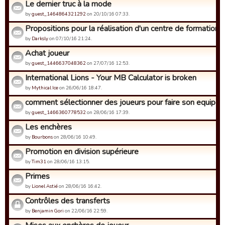
Le dernier truc à la mode
by
guest_1464864321292
on 20/10/16 07:33.
Propositions pour la réalisation d'un centre de formation
by
Darksly
on 07/10/16 21:24.
Achat joueur
by
guest_1446637048362
on 27/07/16 12:53.
International Lions - Your MB Calculator is broken
by
Mythical Ice
on 26/06/16 18:47.
comment sélectionner des joueurs pour faire son equipe
by
guest_1466360778532
on 28/06/16 17:39.
Les enchères
by
Bourbons
on 28/06/16 10:49.
Promotion en division supérieure
by
Tim31
on 28/06/16 13:15.
Primes
by
Lionel Astié
on 28/06/16 16:42.
Contrôles des transferts
by
Benjamin Gori
on 22/06/16 22:59.