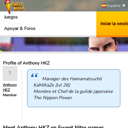
Español
Juegos
Iniciar la sesió
Apoyar & Foros
Profile of Anthony HKZ
Manager des Hamamatsuchō
KaMiKaZe (lvl 26)
Anthony
HKZ
Membre et Chef de la guilde japonaise
Member
The Nippon Power
Meet Anthony HKZ on Sweet Nitro games