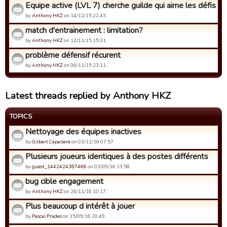
Equipe active (LVL 7) cherche guilde qui aime les défis de 
by
Anthony HKZ
on 14/12/15 22:43.
match d'entrainement : limitation?
by
Anthony HKZ
on 12/11/15 15:31.
problème défensif récurent
by
Anthony HKZ
on 06/11/15 23:11.
Latest threads replied by Anthony HKZ
TOPICS
Nettoyage des équipes inactives
by
Gilbert Capallere
on 03/12/16 07:57.
Plusieurs joueurs identiques à des postes différents
by
guest_1442424387466
on 03/09/16 13:58.
bug cible engagement
by
Anthony HKZ
on 26/11/16 10:17.
Plus beaucoup d intérêt à jouer
by
Pascal Prades
on 15/09/16 20:49.