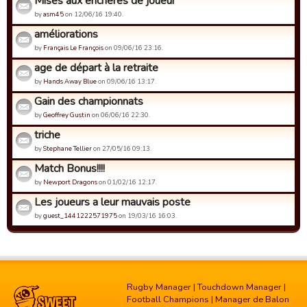
Mises aux enchères de joueur
by
asm45
on 12/06/16 19:40.
améliorations
by
Français Le François
on 09/06/16 23:16.
age de départ à la retraite
by
Hands Away Blue
on 09/06/16 13:17.
Gain des championnats
by
Geoffrey Gustin
on 06/06/16 22:30.
triche
by
Stephane Tellier
on 27/05/16 09:13.
Match Bonus!!!!
by
Newport Dragons
on 01/02/16 12:17.
Les joueurs a leur mauvais poste
by
guest_1441222571975
on 19/03/16 16:03.
Rugby Manager
|
Touchdown Manager
|
Football Champions
|
Manager de Balon