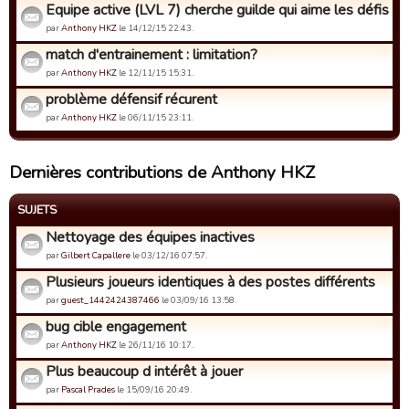
Equipe active (LVL 7) cherche guilde qui aime les défis de 
par
Anthony HKZ
le 14/12/15 22:43.
match d'entrainement : limitation?
par
Anthony HKZ
le 12/11/15 15:31.
problème défensif récurent
par
Anthony HKZ
le 06/11/15 23:11.
Dernières contributions de Anthony HKZ
SUJETS
Nettoyage des équipes inactives
par
Gilbert Capallere
le 03/12/16 07:57.
Plusieurs joueurs identiques à des postes différents
par
guest_1442424387466
le 03/09/16 13:58.
bug cible engagement
par
Anthony HKZ
le 26/11/16 10:17.
Plus beaucoup d intérêt à jouer
par
Pascal Prades
le 15/09/16 20:49.