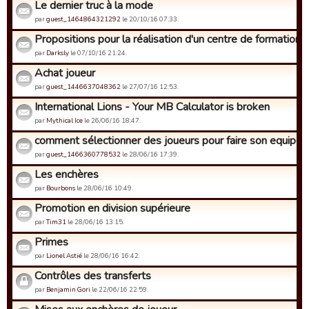
Le dernier truc à la mode
par
guest_1464864321292
le 20/10/16 07:33.
Propositions pour la réalisation d'un centre de formation
par
Darksly
le 07/10/16 21:24.
Achat joueur
par
guest_1446637048362
le 27/07/16 12:53.
International Lions - Your MB Calculator is broken
par
Mythical Ice
le 26/06/16 18:47.
comment sélectionner des joueurs pour faire son equipe
par
guest_1466360778532
le 28/06/16 17:39.
Les enchères
par
Bourbons
le 28/06/16 10:49.
Promotion en division supérieure
par
Tim31
le 28/06/16 13:15.
Primes
par
Lionel Astié
le 28/06/16 16:42.
Contrôles des transferts
par
Benjamin Gori
le 22/06/16 22:59.