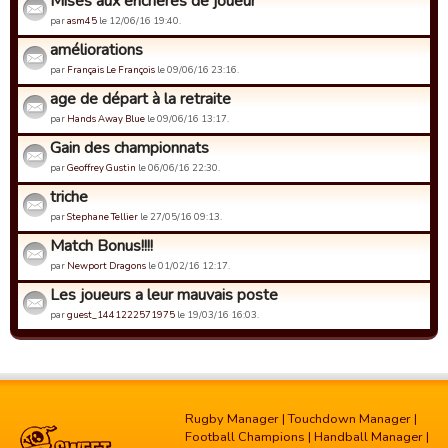
Mises aux enchères de joueur
par
asm45
le 12/06/16 19:40.
améliorations
par
Français Le François
le 09/06/16 23:16.
age de départ à la retraite
par
Hands Away Blue
le 09/06/16 13:17.
Gain des championnats
par
Geoffrey Gustin
le 06/06/16 22:30.
triche
par
Stephane Tellier
le 27/05/16 09:13.
Match Bonus!!!!
par
Newport Dragons
le 01/02/16 12:17.
Les joueurs a leur mauvais poste
par
guest_1441222571975
le 19/03/16 16:03.
Rugby Manager
|
Touchdown Manager
|
Football Champions
|
Handball Manager
|