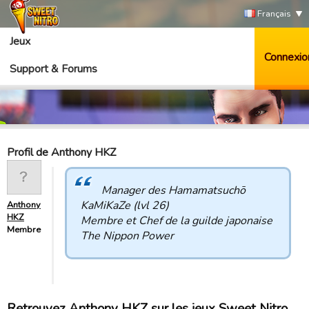
Français
Jeux
Connexio
Support & Forums
Profil de Anthony HKZ
Manager des Hamamatsuchō
KaMiKaZe (lvl 26)
Anthony
HKZ
Membre et Chef de la guilde japonaise
Membre
The Nippon Power
Retrouvez Anthony HKZ sur les jeux Sweet Nitro