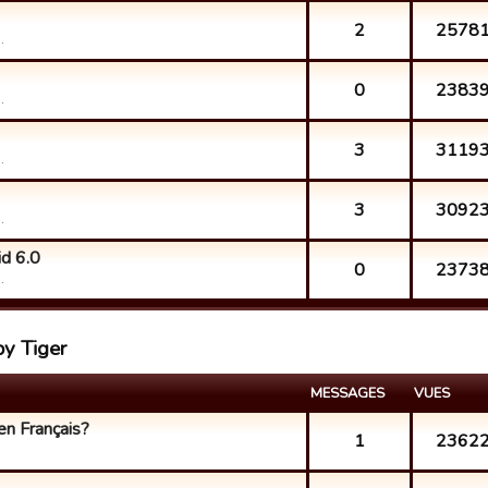
2
2578
.
0
2383
.
3
3119
.
3
3092
.
d 6.0
0
2373
.
py Tiger
MESSAGES
VUES
 en Français?
1
2362