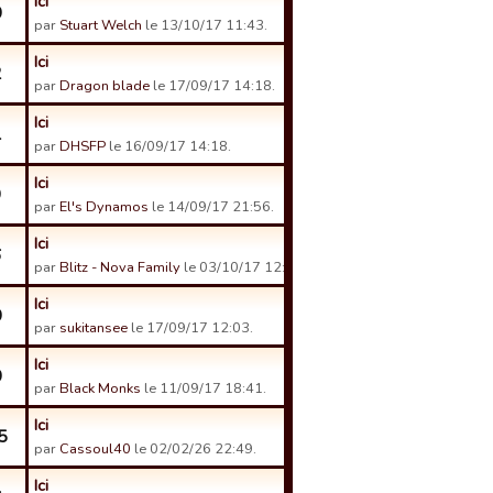
Ici
0
par
Stuart Welch
le 13/10/17 11:43.
Ici
2
par
Dragon blade
le 17/09/17 14:18.
Ici
1
par
DHSFP
le 16/09/17 14:18.
Ici
9
par
El's Dynamos
le 14/09/17 21:56.
Ici
6
par
Blitz - Nova Family
le 03/10/17 12:40.
Ici
0
par
sukitansee
le 17/09/17 12:03.
Ici
0
par
Black Monks
le 11/09/17 18:41.
Ici
5
par
Cassoul40
le 02/02/26 22:49.
Ici