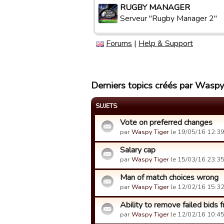
RUGBY MANAGER
Serveur "Rugby Manager 2"
Forums
|
Help & Support
Derniers topics créés par Waspy
SUJETS
Vote on preferred changes
par
Waspy Tiger
le 19/05/16 12:39
Salary cap
par
Waspy Tiger
le 15/03/16 23:35
Man of match choices wrong
par
Waspy Tiger
le 12/02/16 15:32
Ability to remove failed bids 
par
Waspy Tiger
le 12/02/16 10:45