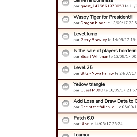
Game randomness
par
guest_1475661973053
le 11/
Waspy Tiger for President!!!
par
Dragon blade
le 13/09/17 23:5
Level Jump
par
Gerry Brawley
le 14/09/17 15:
Is the sale of players borderi
par
Stuart Whitman
le 13/09/17 00
Level 25
par
Blitz - Nova Family
le 24/07/17
Yellow triangle
par
Guest PI39O
le 10/09/17 21:57
Add Loss and Draw Data to 
par
One of the fallen le…
le 05/09/1
Patch 6.0
par
Uloz
le 14/03/17 23:24.
Tournoi