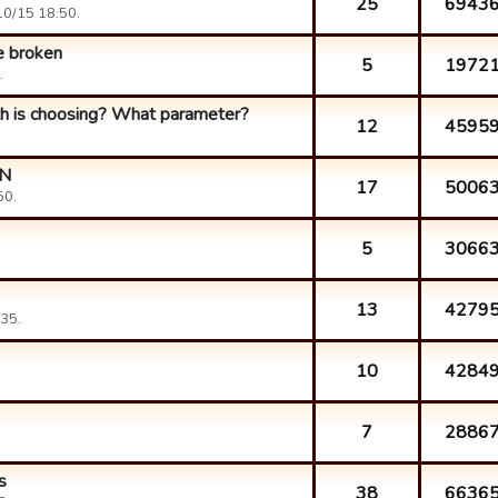
25
6943
10/15 18:50.
e broken
5
1972
.
th is choosing? What parameter?
12
4595
IN
17
5006
50.
5
3066
13
4279
35.
10
4284
7
2886
s
38
6636