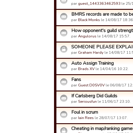
par
guest_1443363462593
le 25/
BMRS records are made to b
par
Black Monks
le 14/08/17 18:36
How opponent's guild streng
par
Angulorus
le 14/08/17 15:57.
SOMEONE PLEASE EXPLA
par
Graham Hardy
le 14/08/17 11:
Auto Assign Training
par
Brads XV
le 14/04/16 10:22.
Fans
par
Guest D0SV0V
le 06/08/17 12:
If Carlsberg Did Guilds
par
Seriousfun
le 11/06/17 23:10.
Foul in scrum
par
Iain Rees
le 28/07/17 13:07.
Cheating in map/ranking game