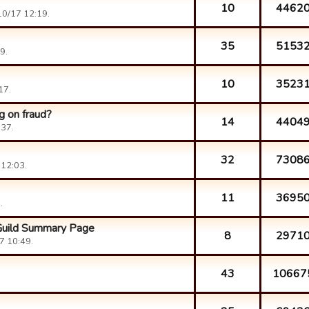
10
4462
10/17 12:19.
35
5153
9.
10
3523
17.
ng on fraud?
14
4404
:37.
32
7308
 12:03.
11
3695
.
Guild Summary Page
8
2971
7 10:49.
43
10667