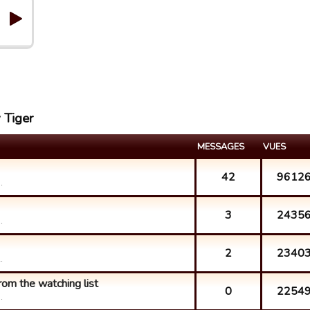
 Tiger
MESSAGES
VUES
42
9612
.
3
2435
.
2
2340
.
from the watching list
0
2254
.