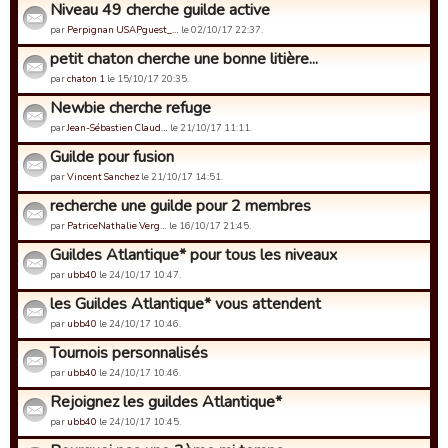
Niveau 49 cherche guilde active
par
Perpignan USAPguest_…
le 02/10/17 22:37.
petit chaton cherche une bonne litière...
par
chaton 1
le 15/10/17 20:35.
Newbie cherche refuge
par
Jean-Sébastien Claud…
le 21/10/17 11:11.
Guilde pour fusion
par
Vincent Sanchez
le 21/10/17 14:51.
recherche une guilde pour 2 membres
par
PatriceNathalie Verg…
le 16/10/17 21:45.
Guildes Atlantique* pour tous les niveaux
par
ubb40
le 24/10/17 10:47.
les Guildes Atlantique* vous attendent
par
ubb40
le 24/10/17 10:46.
Tournois personnalisés
par
ubb40
le 24/10/17 10:46.
Rejoignez les guildes Atlantique*
par
ubb40
le 24/10/17 10:45.