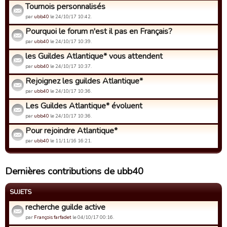
Tournois personnalisés
par
ubb40
le 24/10/17 10:42.
Pourquoi le forum n'est il pas en Français?
par
ubb40
le 24/10/17 10:39.
les Guildes Atlantique* vous attendent
par
ubb40
le 24/10/17 10:37.
Rejoignez les guildes Atlantique*
par
ubb40
le 24/10/17 10:36.
Les Guildes Atlantique* évoluent
par
ubb40
le 24/10/17 10:36.
Pour rejoindre Atlantique*
par
ubb40
le 11/11/16 16:21.
Dernières contributions de ubb40
SUJETS
recherche guilde active
par
François farfadet
le 04/10/17 00:16.