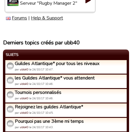
Serveur "Rugby Manager 2"
Forums
|
Help & Support
Derniers topics créés par ubb40
SUJETS
Guildes Atlantique* pour tous les niveaux
par
ubb40
le 24/10/17 10:47.
les Guildes Atlantique* vous attendent
par
ubb40
le 24/10/17 10:46.
Tournois personnalisés
par
ubb40
le 24/10/17 10:46.
Rejoignez les guildes Atlantique*
par
ubb40
le 24/10/17 10:45.
Pourquoi pas une 3ème mi temps
par
ubb40
le 24/10/17 10:43.