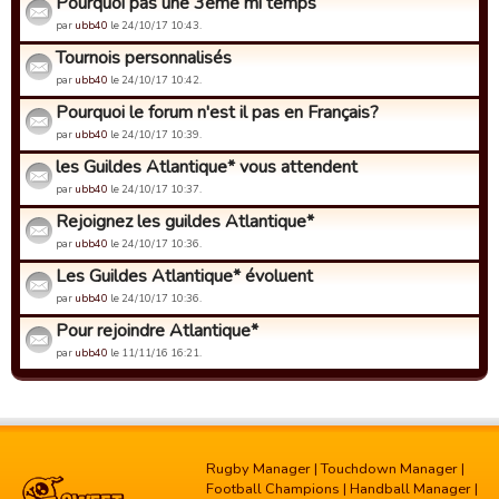
Pourquoi pas une 3ème mi temps
par
ubb40
le 24/10/17 10:43.
Tournois personnalisés
par
ubb40
le 24/10/17 10:42.
Pourquoi le forum n'est il pas en Français?
par
ubb40
le 24/10/17 10:39.
les Guildes Atlantique* vous attendent
par
ubb40
le 24/10/17 10:37.
Rejoignez les guildes Atlantique*
par
ubb40
le 24/10/17 10:36.
Les Guildes Atlantique* évoluent
par
ubb40
le 24/10/17 10:36.
Pour rejoindre Atlantique*
par
ubb40
le 11/11/16 16:21.
Rugby Manager
|
Touchdown Manager
|
Football Champions
|
Handball Manager
|