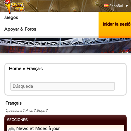
Español
Juegos
Iniciar la sesió
Apoyar & Foros
Home
Français
Français
Questions ? Avis ? Bugs ?
SECCIONES
News et Mises à jour