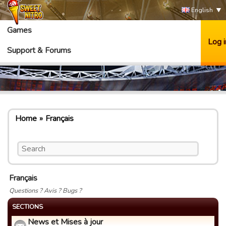
English
Games
Log i
Support & Forums
Home
Français
Français
Questions ? Avis ? Bugs ?
SECTIONS
News et Mises à jour