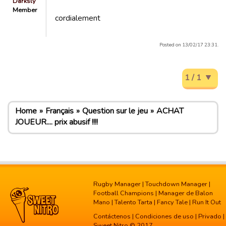
Darksly
Member
cordialement
Posted on 13/02/17 23:31.
1 / 1
Home
Français
Question sur le jeu
ACHAT
JOUEUR.... prix abusif !!!!
Rugby Manager
|
Touchdown Manager
|
Football Champions
|
Manager de Balon
Mano
|
Talento Tarta
|
Fancy Tale
|
Run It Out
Contáctenos
|
Condiciones de uso
|
Privado
|
Sweet Nitro © 2017