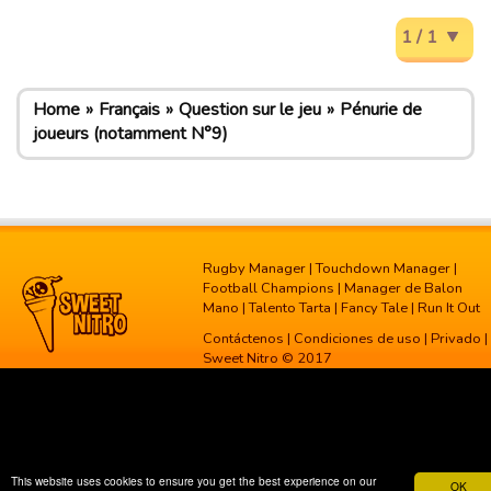
1 / 1
Home
Français
Question sur le jeu
Pénurie de
joueurs (notamment N°9)
Rugby Manager
|
Touchdown Manager
|
Football Champions
|
Manager de Balon
Mano
|
Talento Tarta
|
Fancy Tale
|
Run It Out
Contáctenos
|
Condiciones de uso
|
Privado
|
Sweet Nitro © 2017
This website uses cookies to ensure you get the best experience on our
OK