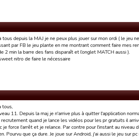
à tous depuis la MAJ je ne peux plus jouer sur mon ordi ( le jeu
ssant par FB le jeu plante en me montrant comment faire mes re
e 2 min la barre des fans disparaît et l’onglet MATCH aussi ).
sweet nitro de faire le nécessaire
 tous,
iveau 11. Depuis la maj je n'arrive plus à quitter l'application norma
recrutement quand je lance les vidéos pour les pr gratuits il arr
c je force l'arrêt et je relance. Par contre pour l'instant au nive
n. Pourvu que ça dure. Je joue sur Android, j'ai aussi le jeu sur pc