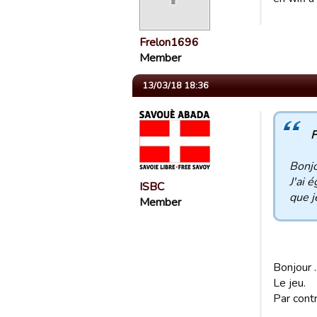
Frelon1696
Member
13/03/18 18:36
F
Bonjo
J'ai 
ISBC
que j
Member
Bonjour .
Le jeu.
Par contr