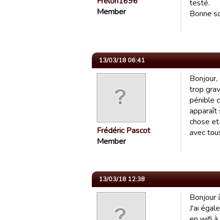
Frelon1696
testé.
Member
Bonne so
13/03/18 06:41
Bonjour, 
trop gra
pénible c
apparaît 
chose et 
Frédéric Pascot
avec tou
Member
13/03/18 12:38
Bonjour 
J'ai égal
en wifi à