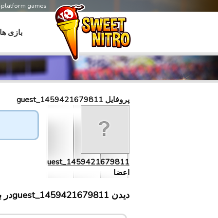
s-platform games
بازی ها
پروفایل guest_1459421679811
guest_1459421679811
اعضا
دیدن guest_1459421679811در بازی های سابلینت