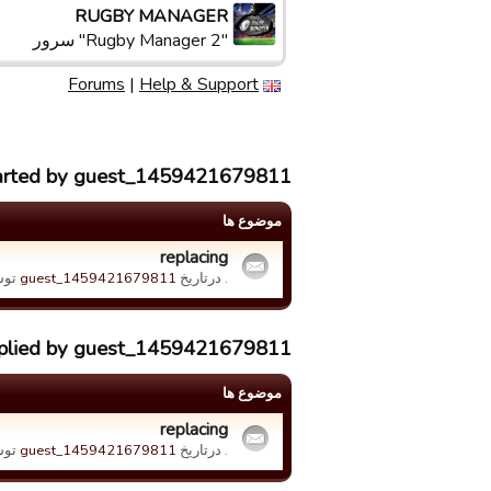
RUGBY MANAGER
"Rugby Manager 2" سرور
Forums
|
Help & Support
tarted by guest_1459421679811
موضوع ها
replacing
. درتاریخ
guest_1459421679811
تو
replied by guest_1459421679811
موضوع ها
replacing
. درتاریخ
guest_1459421679811
تو