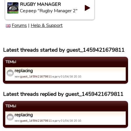
RUGBY MANAGER
Сервер "Rugby Manager 2"
Forums
|
Help & Support
Latest threads started by guest_1459421679811
ТЕМЫ
replacing
кем
guest_1459421679811
в дату 01/04/16 20:10.
Latest threads replied by guest_1459421679811
ТЕМЫ
replacing
кем
guest_1459421679811
в дату 01/04/16 20:10.