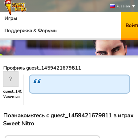
Russian
Игры
Войт
Поддержка & Форумы
Профиль guest_1459421679811
guest_1459421679811
Участник
Познакомьтесь с guest_1459421679811 в играх
Sweet Nitro