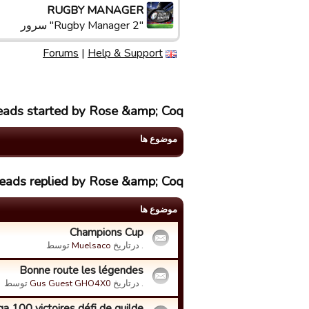
RUGBY MANAGER
"Rugby Manager 2" سرور
Forums
|
Help & Support
reads started by Rose &amp; Coq
موضوع ها
reads replied by Rose &amp; Coq
موضوع ها
Champions Cup
. درتاریخ
Muelsaco
توسط
Bonne route les légendes
. درتاریخ
Gus Guest GHO4X0
توسط
a 100 victoires défi de guilde