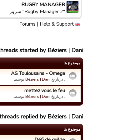
RUGBY MANAGER
"Rugby Manager 2" سرور
Forums
|
Help & Support
threads started by Béziers | Dani
موضوع ها
AS Toulousains - Omega
. درتاریخ
Béziers | Dani
توسط
mettez vous le feu
. درتاریخ
Béziers | Dani
توسط
threads replied by Béziers | Dani
موضوع ها
Défi de guilde