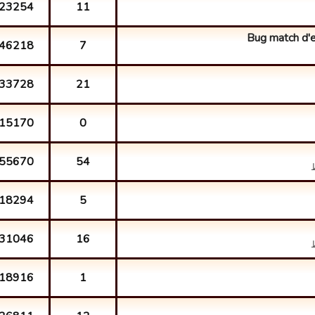
23254
11
Bug match d'
46218
7
33728
21
15170
0
55670
54
18294
5
31046
16
18916
1