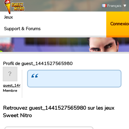
Français
Jeux
Connexio
Support & Forums
Profil de guest_1441527565980
guest_1441527565980
Membre
Retrouvez guest_1441527565980 sur les jeux
Sweet Nitro