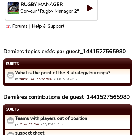
RUGBY MANAGER
Serveur "Rugby Manager 2"
Forums
|
Help & Support
Derniers topics créés par guest_1441527565980
SUJETS
What is the point of the 3 strategy buildings?
par
guest_1441527565980
le 13/06/20 23:12.
Dernières contributions de guest_1441527565980
SUJETS
Teams with players out of position
par
Guest F3LRYA
le 03/12/21 16:14.
suspect cheat