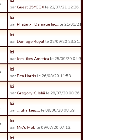
Ici
5
par
Guest 25YCGX
le 22/07/21 12:26.
Ici
9
par
Phalanx : Damage Inc…
le 21/01/21 13:06.
Ici
9
par
Damage Royal
le 02/09/20 23:31.
Ici
9
par
Jem likes America
le 25/09/20 04:39.
Ici
0
par
Ben Harris
le 26/08/20 11:53.
Ici
6
par
Gregory K. Ishii
le 29/07/20 08:26.
Ici
1
par
... Sharkies....
le 09/08/20 08:59.
Ici
0
par
Mic's Mob
le 09/07/20 07:13.
Ici