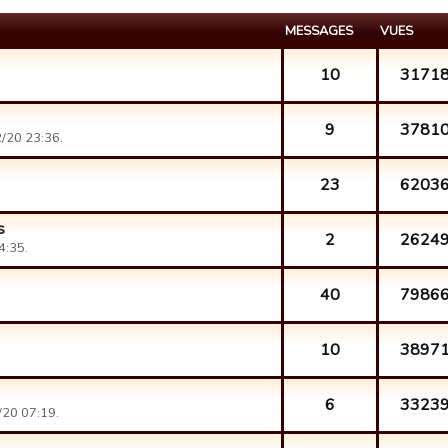
MESSAGES
VUES
10
3171
9
3781
/20 23:36.
23
6203
s
2
2624
4:35.
40
7986
10
3897
6
3323
/20 07:19.