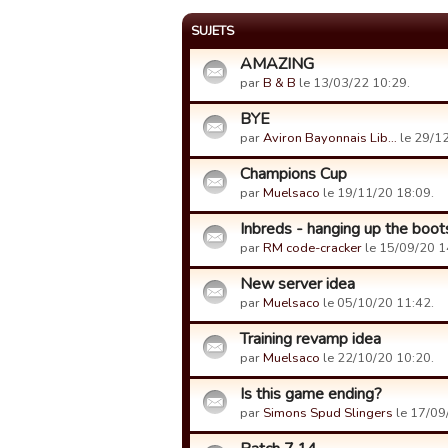
SUJETS
AMAZING
par
B & B
le 13/03/22 10:29.
BYE
par
Aviron Bayonnais Lib…
le 29/12
Champions Cup
par
Muelsaco
le 19/11/20 18:09.
Inbreds - hanging up the boot
par
RM code-cracker
le 15/09/20 1
New server idea
par
Muelsaco
le 05/10/20 11:42.
Training revamp idea
par
Muelsaco
le 22/10/20 10:20.
Is this game ending?
par
Simons Spud Slingers
le 17/09