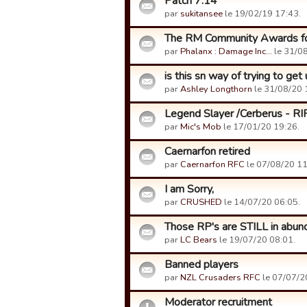
Patch 7.14
par
sukitansee
le 19/02/19 17:43.
The RM Community Awards fo
par
Phalanx : Damage Inc…
le 31/08
is this sn way of trying to get
par
Ashley Longthorn
le 31/08/20 
Legend Slayer /Cerberus - RI
par
Mic's Mob
le 17/01/20 19:26.
Caernarfon retired
par
Caernarfon RFC
le 07/08/20 11
I am Sorry,
par
CRUSHED
le 14/07/20 06:05.
Those RP's are STILL in abun
par
LC Bears
le 19/07/20 08:01.
Banned players
par
NZL Crusaders RFC
le 07/07/2
Moderator recruitment