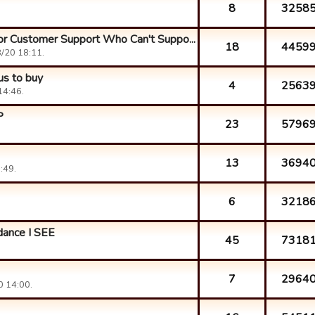
8
3258
r Customer Support Who Can't Suppo...
18
4459
/20 18:11.
 us to buy
4
2563
14:46.
P
23
5796
13
3694
:49.
6
3218
dance I SEE
45
7318
7
2964
0 14:00.