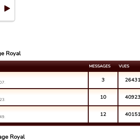
ge Royal
MESSAGES
VUES
3
2643
07.
10
4092
23.
12
4015
49.
age Royal